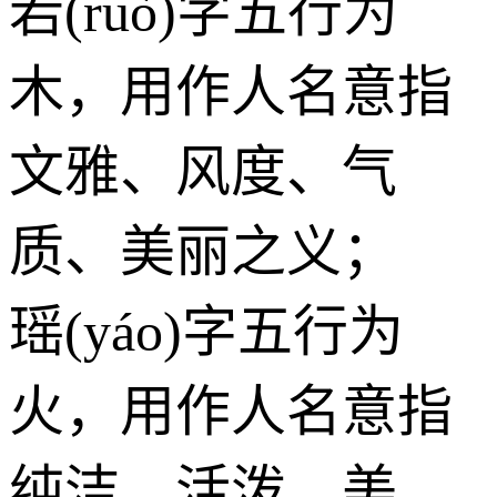
若(ruò)字五行为
木
，用作人名意指
文雅、风度、气
质、美丽之义；
瑶(yáo)字五行为
火
，用作人名意指
纯洁、活泼、美