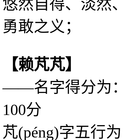
悠然自得、淡然、
勇敢之义；
【赖芃芃】
——名字得分为：
100分
芃(péng)字五行为