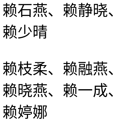
赖石燕、赖静晓、
赖少晴
赖枝柔、赖融燕、
赖晓燕、赖一成、
赖婷娜