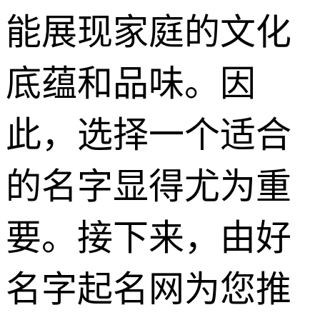
能展现家庭的文化
底蕴和品味。因
此，选择一个适合
的名字显得尤为重
要。接下来，由好
名字起名网为您推