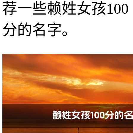
荐一些赖姓女孩100
分的名字。