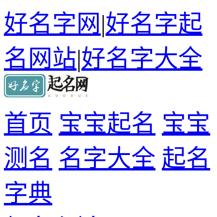
好名字网
|
好名字起
名网站
|
好名字大全
首页
宝宝起名
宝宝
测名
名字大全
起名
字典