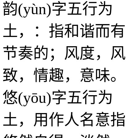
韵(yùn)字五行为
土
，：指和谐而有
节奏的；风度，风
致，情趣，意味。
悠(yōu)字五行为
土
，用作人名意指