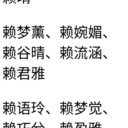
赖梦薰、赖婉媚、
赖谷晴、赖流涵、
赖君雅
赖语玲、赖梦觉、