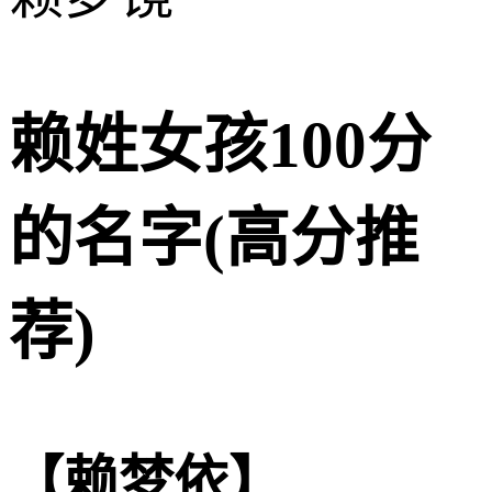
赖姓女孩100分
的名字(高分推
荐)
【赖梦依】