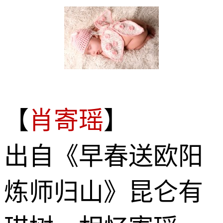
【
肖寄瑶
】
出自《早春送欧阳
炼师归山》昆仑有