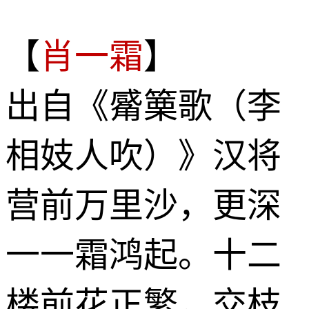
【
肖一霜
】
出自《觱篥歌（李
相妓人吹）》汉将
营前万里沙，更深
一一霜鸿起。十二
楼前花正繁，交枝