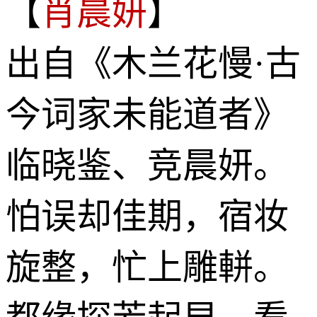
【
肖晨妍
】
出自《木兰花慢·古
今词家未能道者》
临晓鉴、竞晨妍。
怕误却佳期，宿妆
旋整，忙上雕軿。