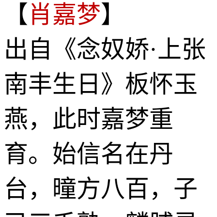
【
肖嘉梦
】
出自《念奴娇·上张
南丰生日》板怀玉
燕，此时嘉梦重
育。始信名在丹
台，曈方八百，子