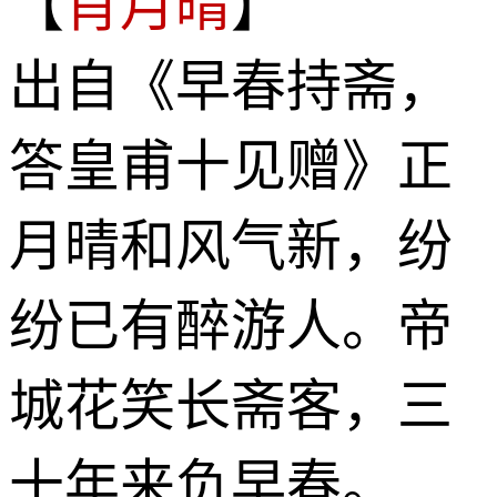
【
肖月晴
】
出自《早春持斋，
答皇甫十见赠》正
月晴和风气新，纷
纷已有醉游人。帝
城花笑长斋客，三
十年来负早春。