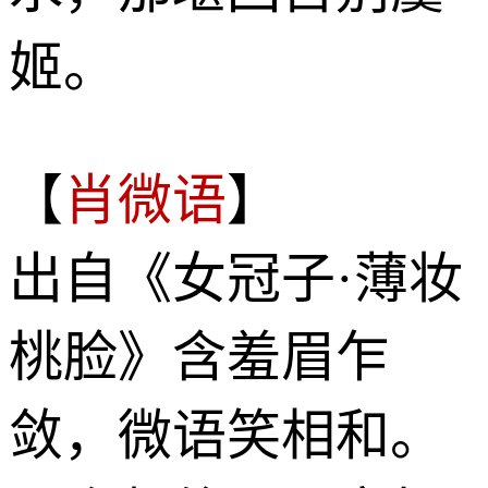
姬。
【
肖微语
】
出自《女冠子·薄妆
桃脸》含羞眉乍
敛，微语笑相和。