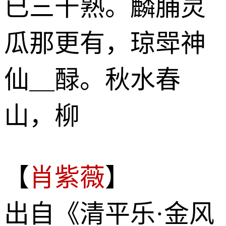
已三千熟。麟脯灵
瓜那更有，琼斝神
仙＿醁。秋水春
山，柳
【
肖紫薇
】
出自《清平乐·金风