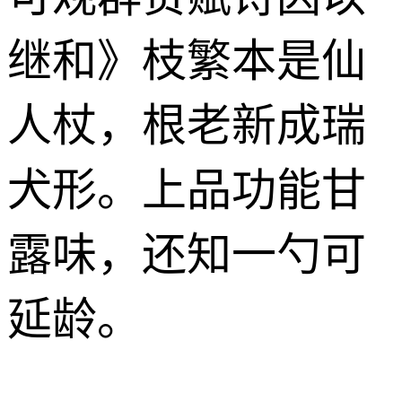
继和》枝繁本是仙
人杖，根老新成瑞
犬形。上品功能甘
露味，还知一勺可
延龄。