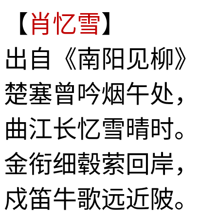
【
肖忆雪
】
出自《南阳见柳》
楚塞曾吟烟午处，
曲江长忆雪晴时。
金衔细毂萦回岸，
戍笛牛歌远近陂。