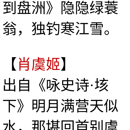
到盘洲》隐隐绿蓑
翁，独钓寒江雪。
【
肖虞姬
】
出自《咏史诗·垓
下》明月满营天似
水，那堪回首别虞