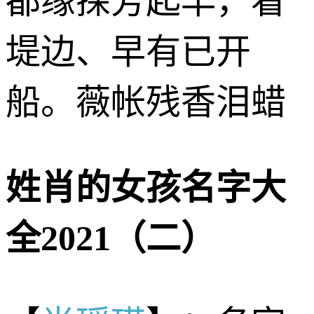
都缘探芳起早，看
堤边、早有已开
船。薇帐残香泪蜡
姓肖的女孩名字大
全2021（二）