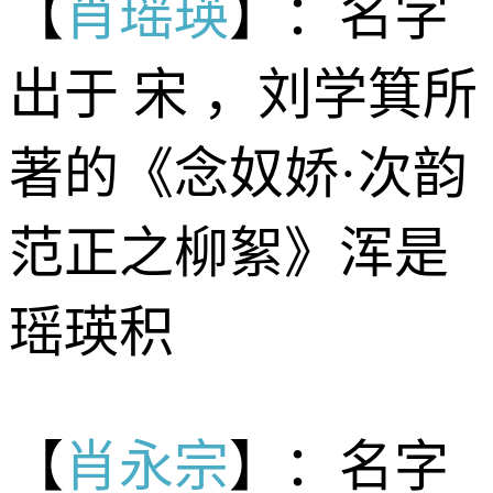
【
肖瑶瑛
】：名字
出于 宋 ，刘学箕所
著的《念奴娇·次韵
范正之柳絮》浑是
瑶瑛积
【
肖永宗
】：名字