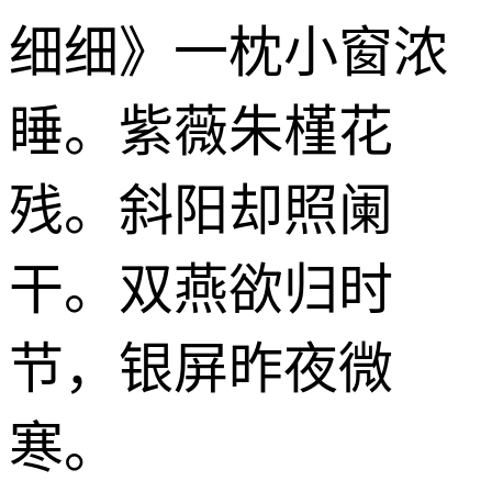
细细》一枕小窗浓
睡。紫薇朱槿花
残。斜阳却照阑
干。双燕欲归时
节，银屏昨夜微
寒。