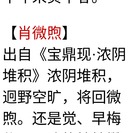
【
肖微煦
】
出自《宝鼎现·浓阴
堆积》浓阴堆积，
迥野空旷，将回微
煦。还是觉、早梅