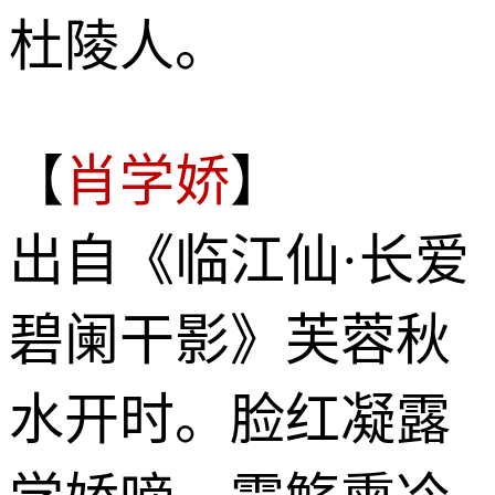
杜陵人。
【
肖学娇
】
出自《临江仙·长爱
碧阑干影》芙蓉秋
水开时。脸红凝露