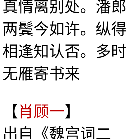
真情离别处。潘郎
两鬓今如许。纵得
相逢知认否。多时
无雁寄书来
【
肖顾一
】
出自《魏宫词二