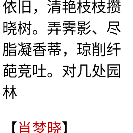
依旧，清艳枝枝攒
晓树。弄霁影、尽
脂凝香蒂，琼削纤
葩竞吐。对几处园
林
【
肖梦晓
】