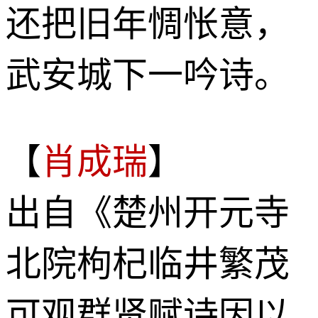
还把旧年惆怅意，
武安城下一吟诗。
【
肖成瑞
】
出自《楚州开元寺
北院枸杞临井繁茂
可观群贤赋诗因以