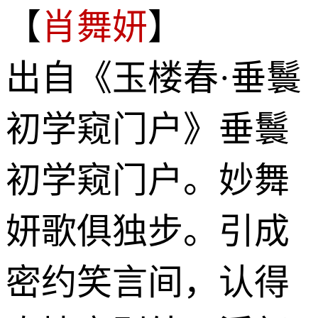
【
肖舞妍
】
出自《玉楼春·垂鬟
初学窥门户》垂鬟
初学窥门户。妙舞
妍歌俱独步。引成
密约笑言间，认得