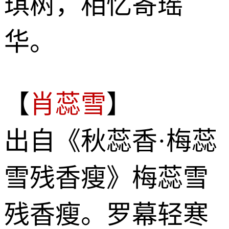
琪树，相忆寄瑶
华。
【
肖蕊雪
】
出自《秋蕊香·梅蕊
雪残香瘦》梅蕊雪
残香瘦。罗幕轻寒