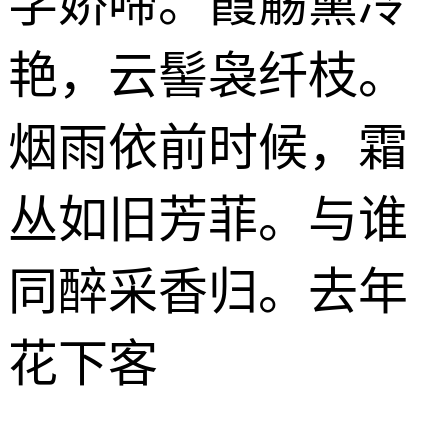
学娇啼。霞觞熏冷
艳，云髻袅纤枝。
烟雨依前时候，霜
丛如旧芳菲。与谁
同醉采香归。去年
花下客