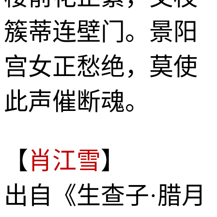
簇蒂连壁门。景阳
宫女正愁绝，莫使
此声催断魂。
【
肖江雪
】
出自《生查子·腊月