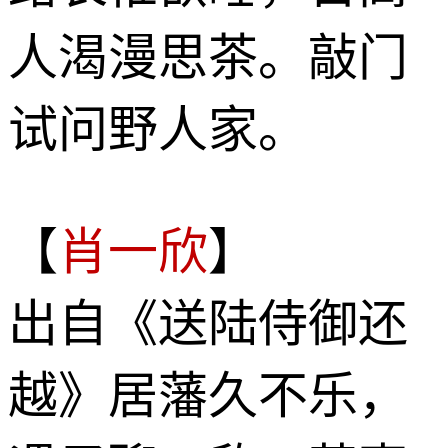
人渴漫思茶。敲门
试问野人家。
【
肖一欣
】
出自《送陆侍御还
越》居藩久不乐，