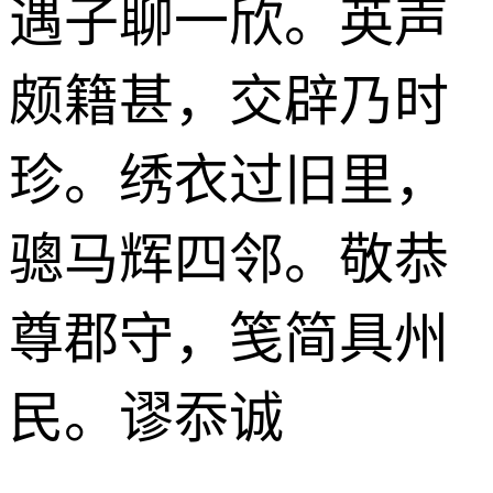
遇子聊一欣。英声
颇籍甚，交辟乃时
珍。绣衣过旧里，
骢马辉四邻。敬恭
尊郡守，笺简具州
民。谬忝诚