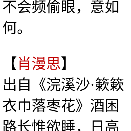
不会频偷眼，意如
何。
【
肖漫思
】
出自《浣溪沙·簌簌
衣巾落枣花》酒困
路长惟欲睡，日高