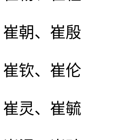
、崔朝、崔殷
、崔钦、崔伦
、崔灵、崔毓