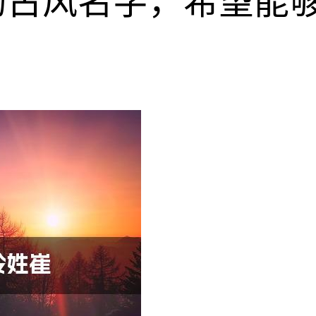
的古风名字，希望能