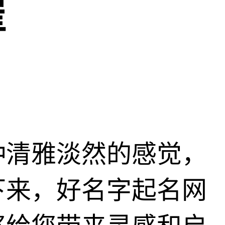
崔
种清雅淡然的感觉，
下来，好名字起名网