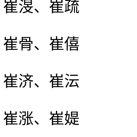
、崔渂、崔疏
、崔骨、崔僖
、崔济、崔沄
、崔涨、崔媞