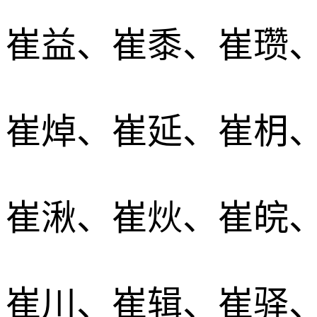
崔益、崔黍、崔瓒
崔焯、崔延、崔枂
崔湫、崔炏、崔皖
崔川、崔辑、崔驿