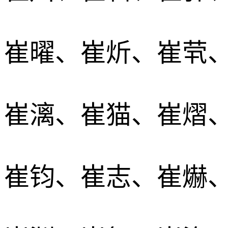
崔曜、崔炘、崔茕
崔漓、崔猫、崔熠
崔钧、崔志、崔爀