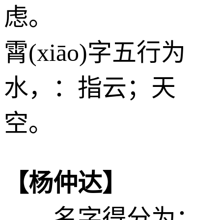
虑。
霄(xiāo)字五行为
水
，：指云；天
空。
【杨仲达】
——名字得分为：