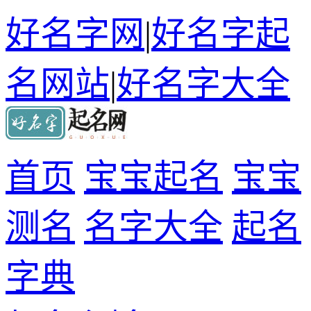
好名字网
|
好名字起
名网站
|
好名字大全
首页
宝宝起名
宝宝
测名
名字大全
起名
字典