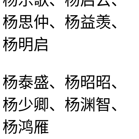
杨思仲、杨益羡、
杨明启
杨泰盛、杨昭昭、
杨少卿、杨渊智、
杨鸿雁