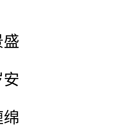
景盛
岁安
缠绵