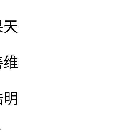
果天
善维
浩明