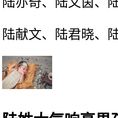
陆亦奇、陆文茵、
陆献文、陆君晓、