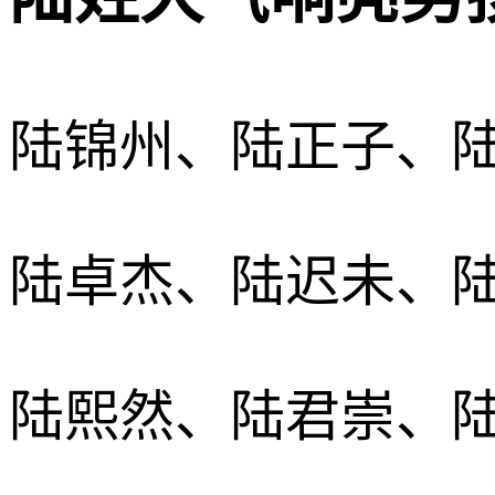
陆锦州、陆正子、
陆卓杰、陆迟未、
陆熙然、陆君崇、