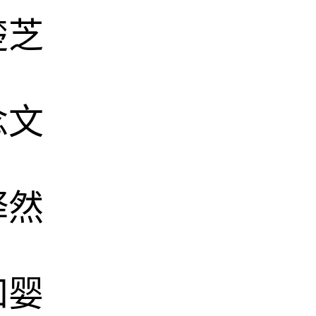
楚芝
念文
释然
知婴