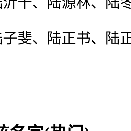
陆沂千、陆源林、陆
陆子斐、陆正书、陆