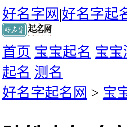
好名字网
|
好名字起
首页
宝宝起名
宝宝
起名
测名
好名字起名网
>
宝