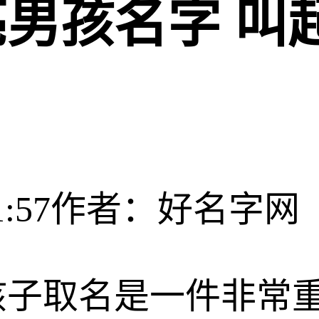
男孩名字 叫
:57
作者：好名字网
孩子取名是一件非常