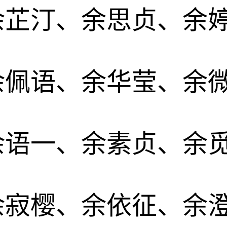
余芷汀、余思贞、余
余佩语、余华莹、余
余语一、余素贞、余
余寂樱、余依征、余