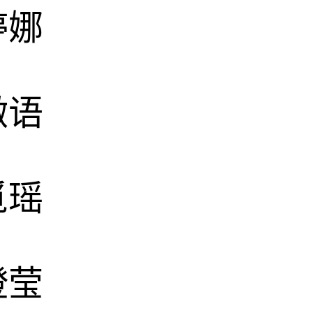
婷娜
微语
觅瑶
澄莹