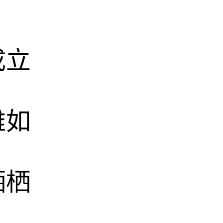
成立
雅如
栖栖