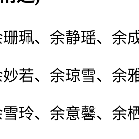
余珊珮、余静瑶、余
余妙若、余琼雪、余
余雪玲、余意馨、余