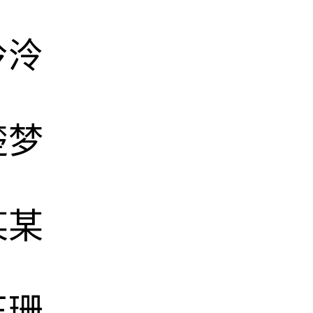
泠泠
楚梦
某某
正珊