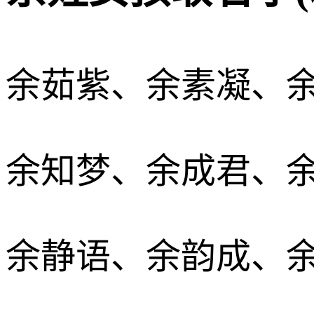
余茹紫、余素凝、
余知梦、余成君、
余静语、余韵成、