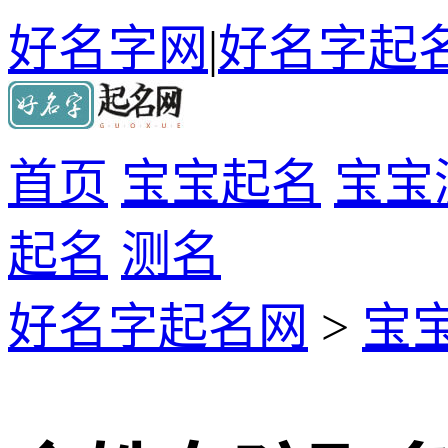
好名字网
|
好名字起
首页
宝宝起名
宝宝
起名
测名
好名字起名网
>
宝