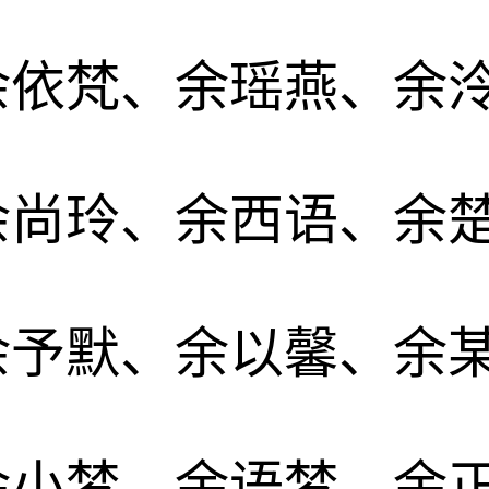
余依梵、余瑶燕、余
余尚玲、余西语、余
余予默、余以馨、余
余小梦、余语梦、余