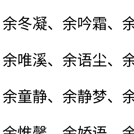
余冬凝、余吟霜、
余唯溪、余语尘、
余童静、余静梦、
余惟馨、余娇语、