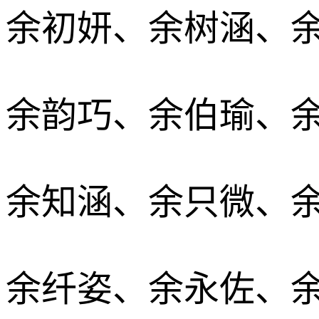
余初妍、余树涵、
余韵巧、余伯瑜、
余知涵、余只微、
余纤姿、余永佐、