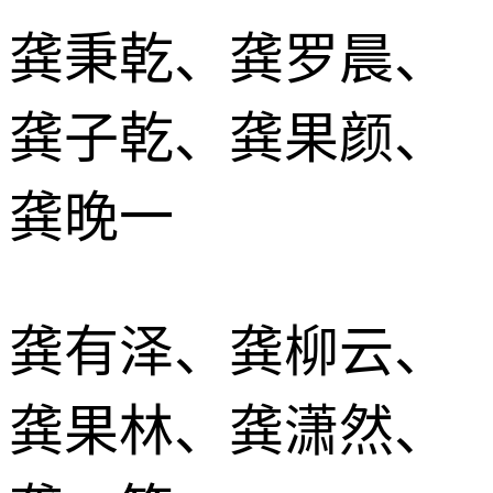
龚秉乾、龚罗晨、
龚子乾、龚果颜、
龚晚一
龚有泽、龚柳云、
龚果林、龚潇然、