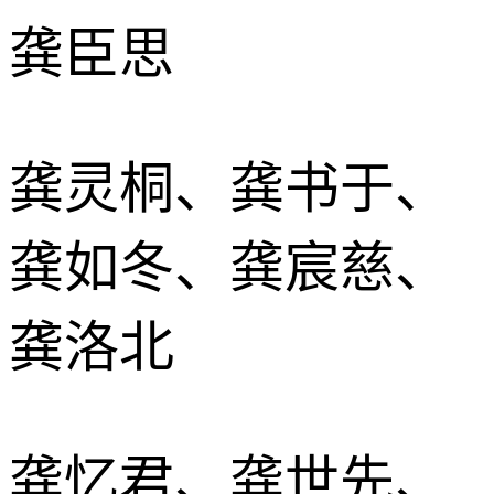
龚臣思
龚灵桐、龚书于、
龚如冬、龚宸慈、
龚洛北
龚忆君、龚世先、