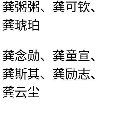
龚粥粥、龚可钦、
龚琥珀
龚念勋、龚童宣、
龚斯其、龚励志、
龚云尘