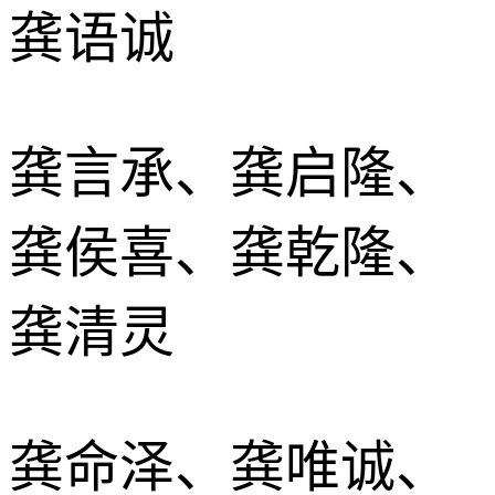
龚语诚
龚言承、龚启隆、
龚侯喜、龚乾隆、
龚清灵
龚命泽、龚唯诚、