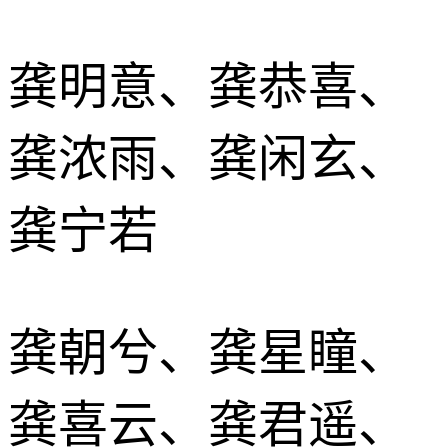
龚明意、龚恭喜、
龚浓雨、龚闲玄、
龚宁若
龚朝兮、龚星瞳、
龚喜云、龚君遥、