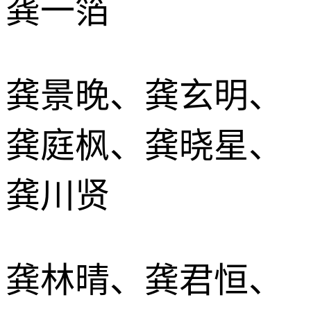
龚一箔
龚景晚、龚玄明、
龚庭枫、龚晓星、
龚川贤
龚林晴、龚君恒、