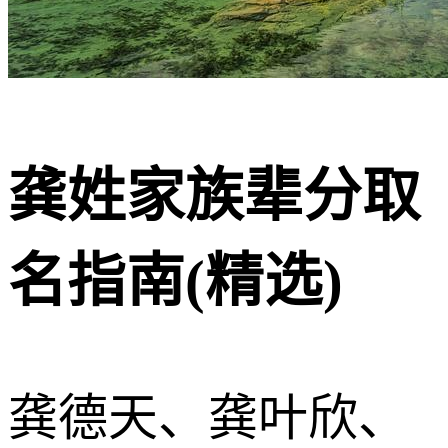
龚姓家族辈分取
名指南(精选)
龚德天、龚叶欣、