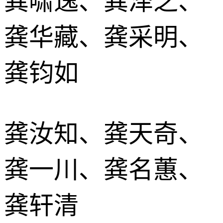
龚啸逸、龚泽之、
龚华藏、龚采明、
龚钧如
龚汝知、龚天奇、
龚一川、龚名蕙、
龚轩清