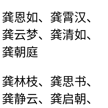
龚恩如、龚霄汉、
龚云梦、龚清如、
龚朝庭
龚林枝、龚思书、
龚静云、龚启朝、