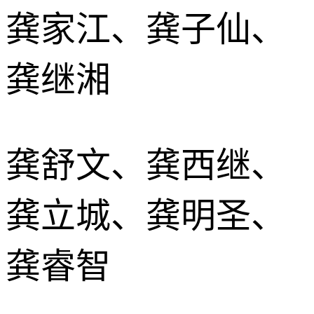
龚家江、龚子仙、
龚继湘
龚舒文、龚西继、
龚立城、龚明圣、
龚睿智