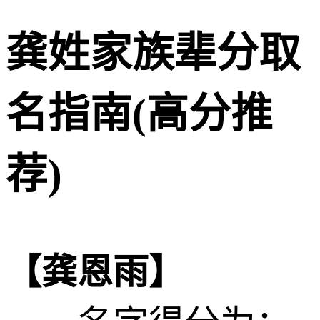
龚姓家族辈分取
名指南(高分推
荐)
【龚恩雨】