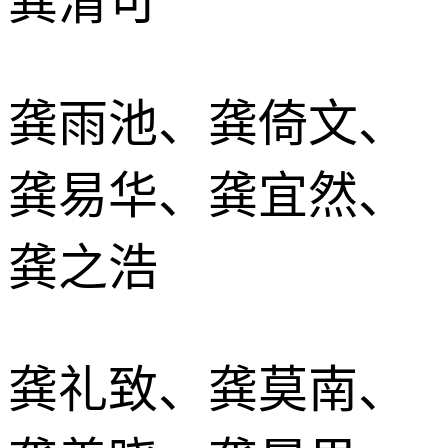
龚清可
龚雨池、龚倚文、
龚易华、龚宜然、
龚之浩
龚礼致、龚莫南、