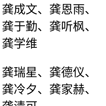
龚成文、龚恩雨、
龚于勤、龚听枫、
龚学维
龚瑞星、龚德仪、
龚冷夕、龚家赫、