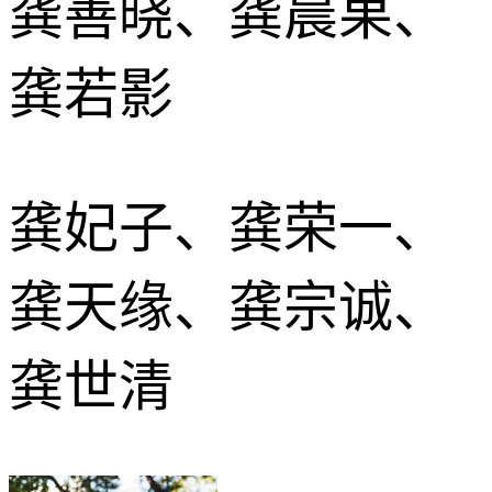
龚善晓、龚晨果、
龚若影
龚妃子、龚荣一、
龚天缘、龚宗诚、
龚世清