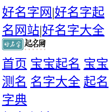
好名字网
|
好名字起
名网站
|
好名字大全
首页
宝宝起名
宝宝
测名
名字大全
起名
字典