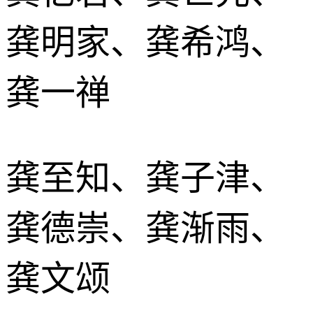
龚明家、龚希鸿、
龚一禅
龚至知、龚子津、
龚德崇、龚渐雨、
龚文颂