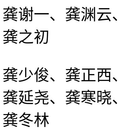
龚谢一、龚渊云、
龚之初
龚少俊、龚正西、
龚延尧、龚寒晓、
龚冬林