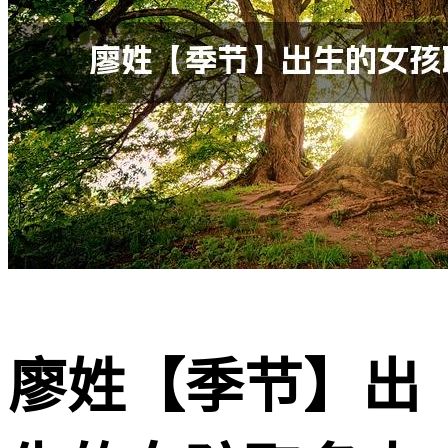
廖姓【季节】出