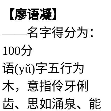
【廖语凝】
——名字得分为：
100分
语(yǔ)字五行为
木
，意指伶牙俐
齿、思如涌泉、能