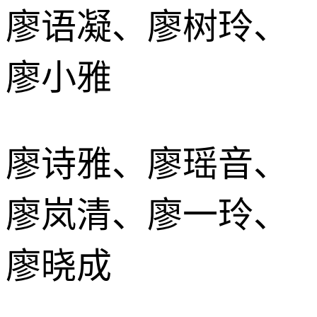
廖语凝、廖树玲、
廖小雅
廖诗雅、廖瑶音、
廖岚清、廖一玲、
廖晓成