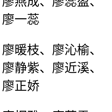
廖燕成、廖蕊盈、
廖一蕊
廖暖枝、廖沁榆、
廖静紫、廖近溪、
廖正娇