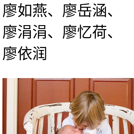
廖如燕、廖岳涵、
廖涓涓、廖忆荷、
廖依润