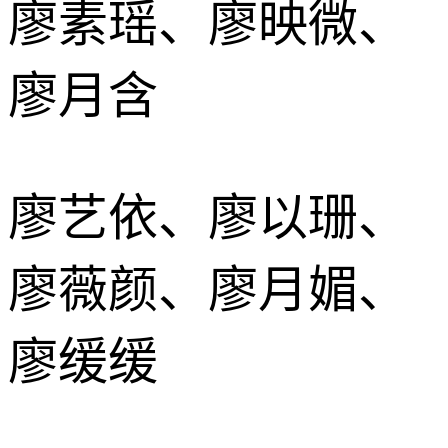
廖素瑶、廖映微、
廖月含
廖艺依、廖以珊、
廖薇颜、廖月媚、
廖缓缓