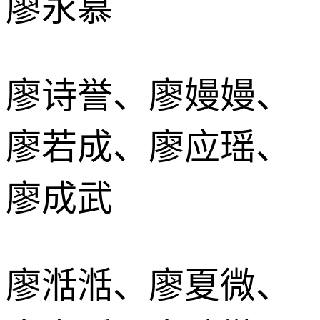
廖永慕
廖诗誉、廖嫚嫚、
廖若成、廖应瑶、
廖成武
廖湉湉、廖夏微、