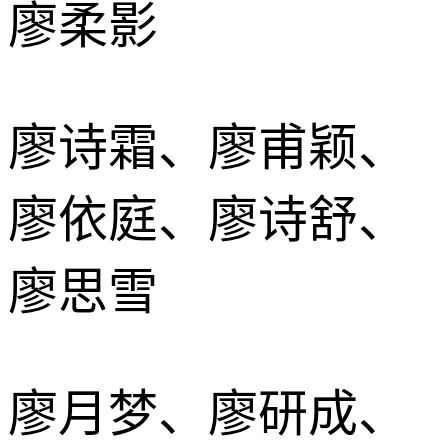
廖柔影
廖诗霜、廖甫颖、
廖依庭、廖诗舒、
廖思雪
廖月梦、廖研成、