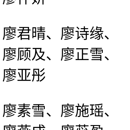
廖君晴、廖诗缘、
廖顾及、廖正雪、
廖亚彤
廖素雪、廖施瑶、