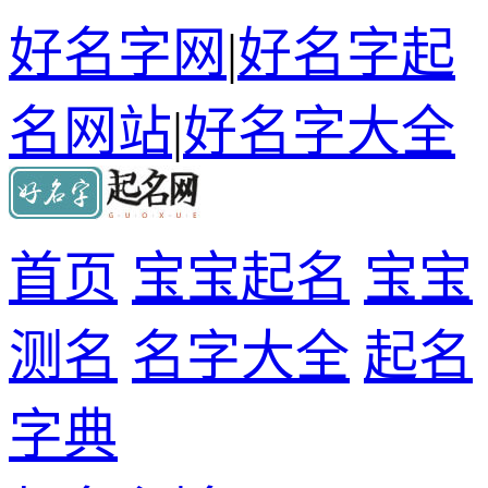
好名字网
|
好名字起
名网站
|
好名字大全
首页
宝宝起名
宝宝
测名
名字大全
起名
字典