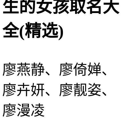
生的女孩取名大
全(精选)
廖燕静、廖倚婵、
廖卉妍、廖靓姿、
廖漫凌