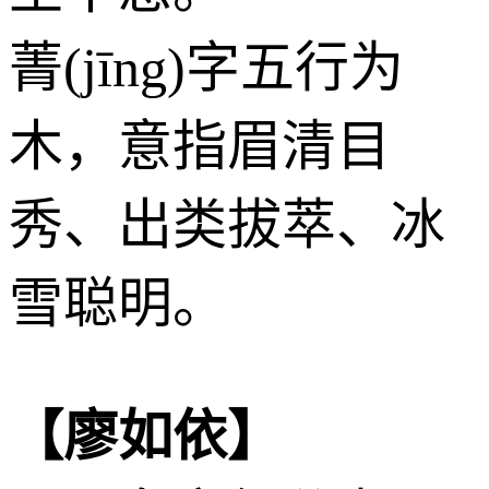
菁(jīng)字五行为
木
，意指眉清目
秀、出类拔萃、冰
雪聪明。
【廖如依】