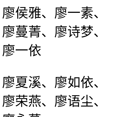
廖侯雅、廖一素、
廖蔓菁、廖诗梦、
廖一依
廖夏溪、廖如依、
廖荣燕、廖语尘、