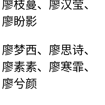
廖枝蔓、廖汉莹、
廖盼影
廖梦西、廖思诗、
廖素素、廖寒霏、
廖兮颜