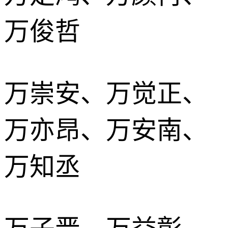
万俊哲
万崇安、万觉正、
万亦昂、万安南、
万知丞