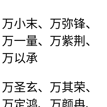
万小末、万弥锋、
万一量、万紫荆、
万以承
万圣玄、万其荣、
万定鸿、万颜冉、