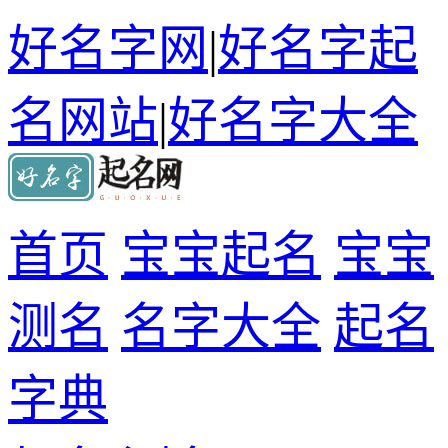
好名字网
|
好名字起
名网站
|
好名字大全
首页
宝宝起名
宝宝
测名
名字大全
起名
字典