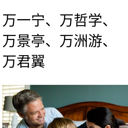
万一宁、万哲学、
万景亭、万洲游、
万君翼