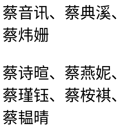
蔡音讯、蔡典溪、
蔡炜姗
蔡诗暄、蔡燕妮、
蔡瑾钰、蔡桉褀、
蔡韫晴