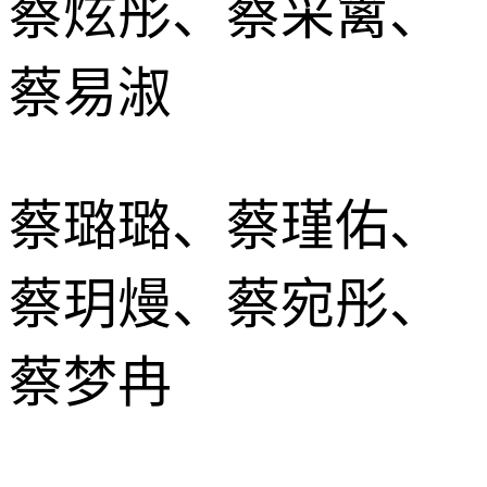
蔡炫彤、蔡采篱、
蔡易淑
蔡璐璐、蔡瑾佑、
蔡玥熳、蔡宛彤、
蔡梦冉