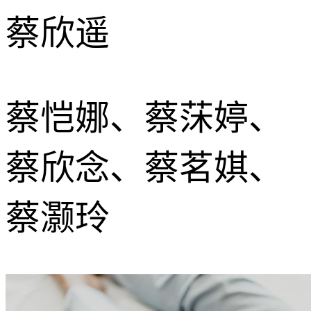
蔡欣遥
蔡恺娜、蔡莯婷、
蔡欣念、蔡茗娸、
蔡灏玲