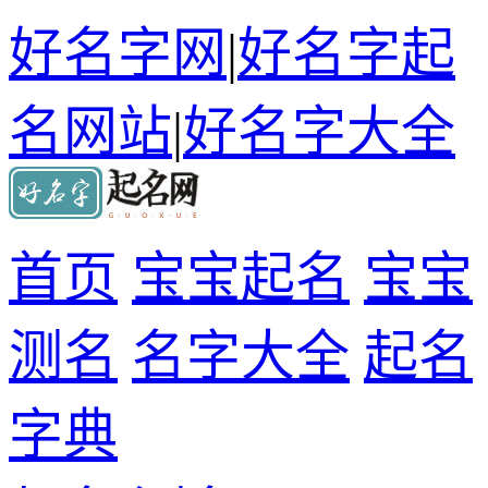
好名字网
|
好名字起
名网站
|
好名字大全
首页
宝宝起名
宝宝
测名
名字大全
起名
字典