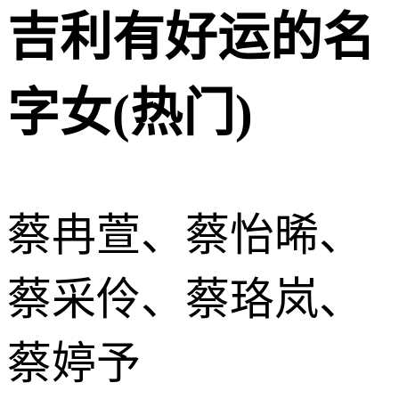
吉利有好运的名
字女(热门)
蔡冉萱、蔡怡晞、
蔡采伶、蔡珞岚、
蔡婷予