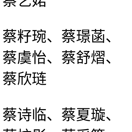
蔡艺婼
蔡籽琬、蔡璟菡、
蔡虞怡、蔡舒熠、
蔡欣琏
蔡诗临、蔡夏璇、