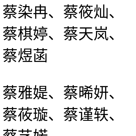
蔡染冉、蔡筱灿、
蔡棋婷、蔡天岚、
蔡煜菡
蔡雅媞、蔡晞妍、
蔡莜璇、蔡谨轶、