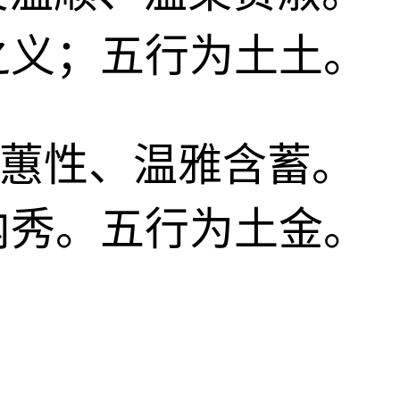
之义；五行为土土。
兰心蕙性、温雅含蓄。
内秀。五行为土金。