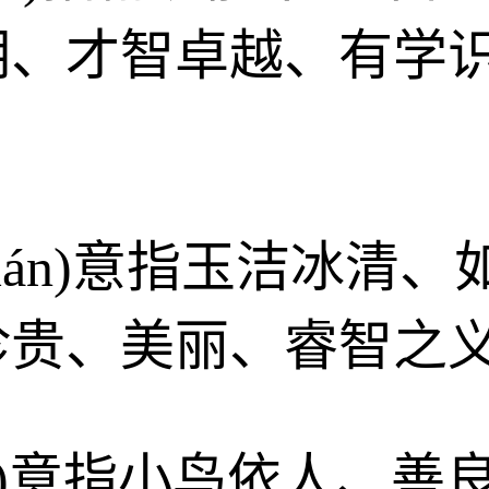
明、才智卓越、有学
xuán)意指玉洁冰清
珍贵、美丽、睿智之
nyī)意指小鸟依人、