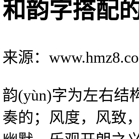
和韵字搭配
来源：www.hmz8.c
韵(yùn)字为左
奏的；风度，风致