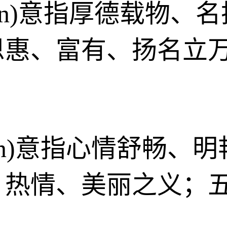
yùn)意指厚德载物
恩惠、富有、扬名立
yùn)意指心情舒畅
、热情、美丽之义；