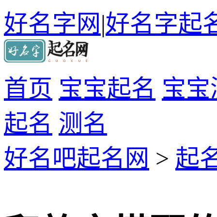
好名字网
|
好名字起
首页
宝宝起名
宝宝
起名
测名
好名吧起名网
>
起