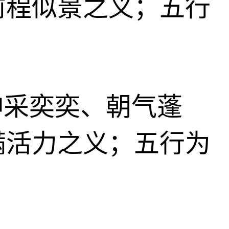
前程似景之义；五行
、神采奕奕、朝气蓬
满活力之义；五行为