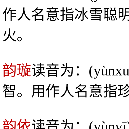
作人名意指冰雪聪
火。
韵璇
读音为：(yùn
智。用作人名意指
韵依
读音为：(yù