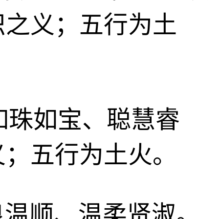
识之义；五行为土
、如珠如宝、聪慧睿
义；五行为土火。
善良温顺、温柔贤淑。