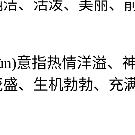
纯洁、活泼、美丽、
nyùn)意指热情洋溢
茂盛、生机勃勃、充