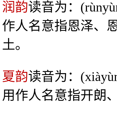
润韵
读音为：(rùn
作人名意指恩泽、
土。
夏韵
读音为：(xià
用作人名意指开朗