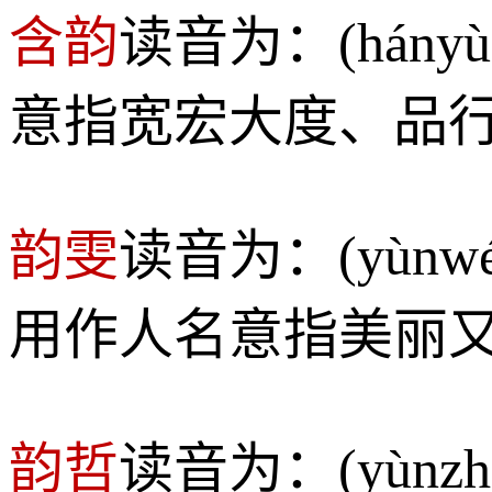
含韵
读音为：(hán
意指宽宏大度、品
韵雯
读音为：(yù
用作人名意指美丽
韵哲
读音为：(yùn