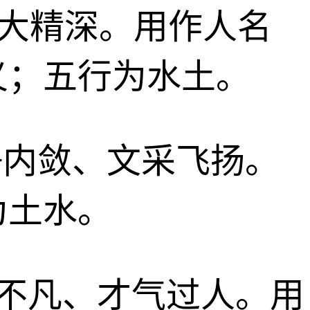
、博大精深。用作人名
义；五行为水土。
文静内敛、文采飞扬。
为土水。
卓而不凡、才气过人。用