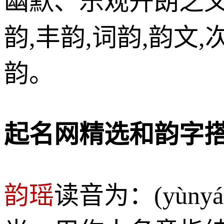
幽默、乐观开朗之义
韵,丰韵,词韵,韵文,
韵。
起名网精选和韵字
韵瑶
读音为：(yùn