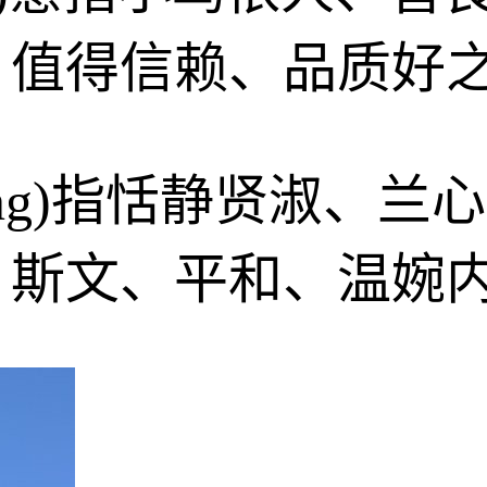
、值得信赖、品质好
jìng)指恬静贤淑、
、斯文、平和、温婉