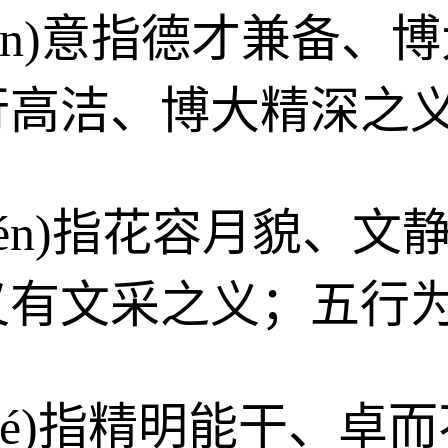
yùn)意指德才兼备
行高洁、博大精深之
nwén)指花容月貌、
又有文采之义；五行
zhé)指精明能干、