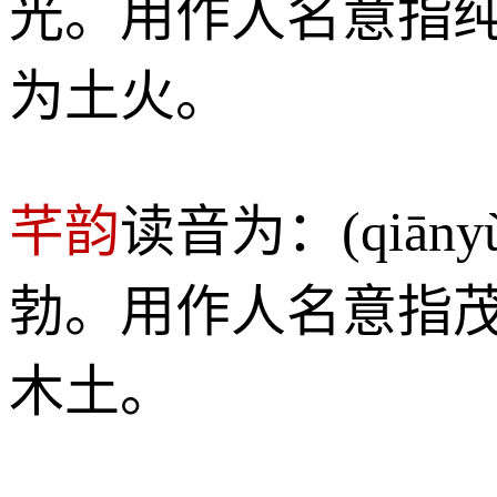
光。用作人名意指
为土火。
芊韵
读音为：(qiā
勃。用作人名意指
木土。