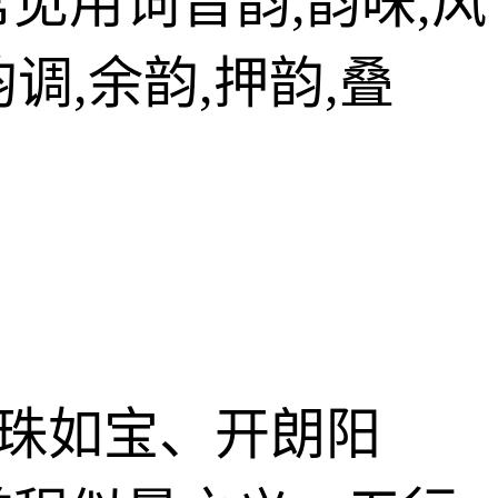
见用词音韵,韵味,风
韵调,余韵,押韵,叠
、如珠如宝、开朗阳