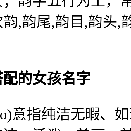
；韵字五行为土，常
次韵,韵尾,韵目,韵头,
搭配的女孩名字
yáo)意指纯洁无暇