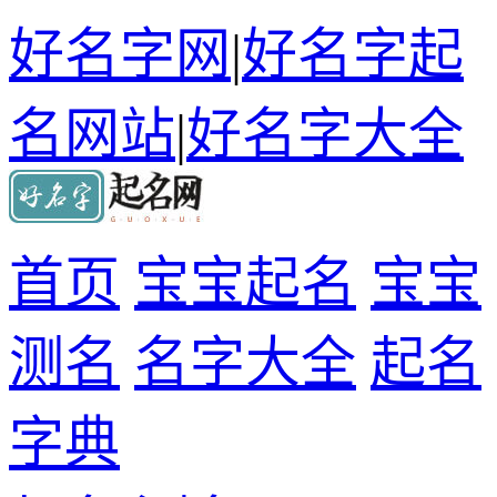
好名字网
|
好名字起
名网站
|
好名字大全
首页
宝宝起名
宝宝
测名
名字大全
起名
字典