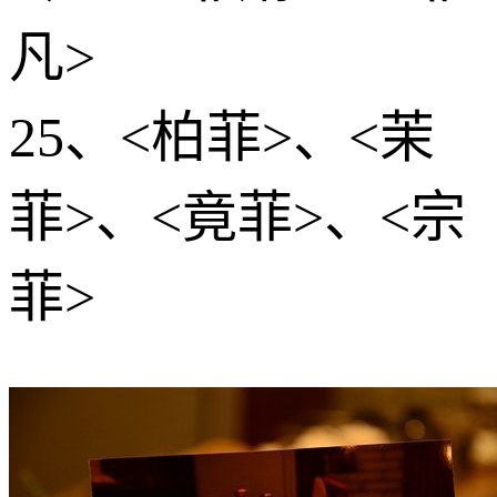
凡>
25、<柏菲>、<茉
菲>、<竟菲>、<宗
菲>