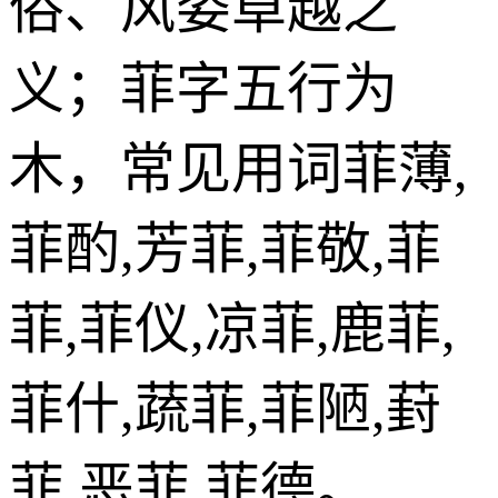
俗、风姿卓越之
义；菲字五行为
木，常见用词菲薄,
菲酌,芳菲,菲敬,菲
菲,菲仪,凉菲,鹿菲,
菲什,蔬菲,菲陋,葑
菲,恶菲,菲德。