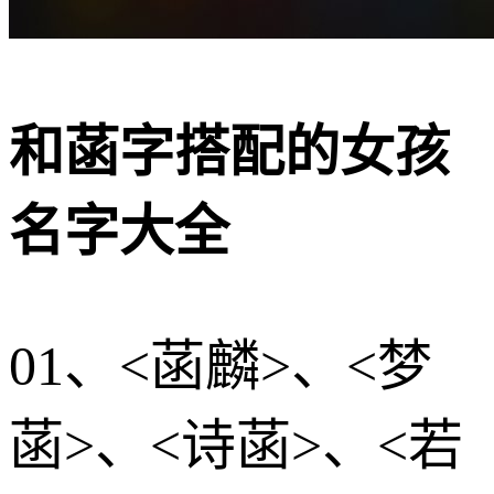
和菡字搭配的女孩
名字大全
01、<菡麟>、<梦
菡>、<诗菡>、<若