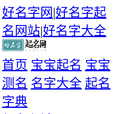
好名字网
|
好名字起
名网站
|
好名字大全
首页
宝宝起名
宝宝
测名
名字大全
起名
字典