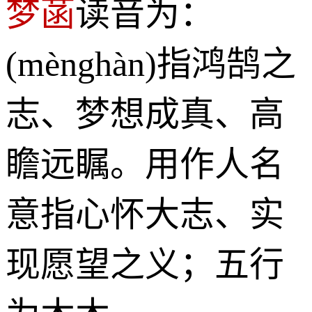
梦菡
读音为：
(mènghàn)指鸿鹄之
志、梦想成真、高
瞻远瞩。用作人名
意指心怀大志、实
现愿望之义；五行