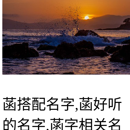
菡搭配名字,菡好听
的名字,菡字相关名