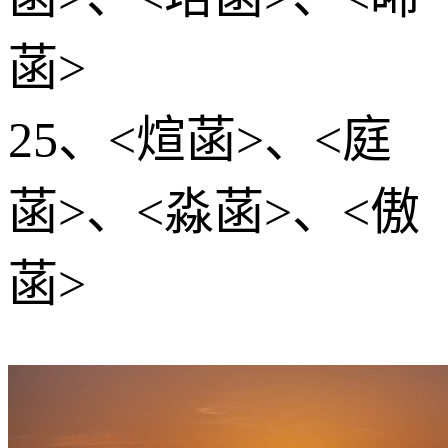
菡>
25、<煊菡>、<庭
菡>、<淼菡>、<傲
菡>