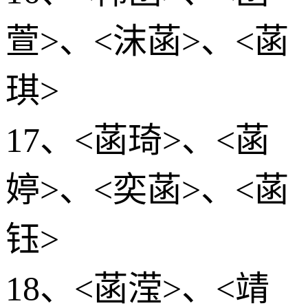
萱>、<沫菡>、<菡
琪>
17、<菡琦>、<菡
婷>、<奕菡>、<菡
钰>
18、<菡滢>、<靖