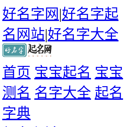
好名字网
|
好名字起
名网站
|
好名字大全
首页
宝宝起名
宝宝
测名
名字大全
起名
字典