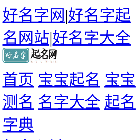
好名字网
|
好名字起
名网站
|
好名字大全
首页
宝宝起名
宝宝
测名
名字大全
起名
字典