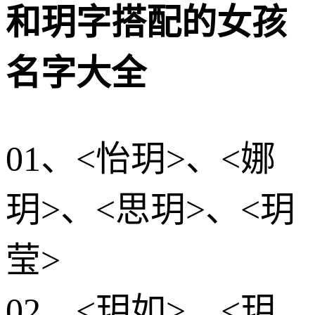
和玥字搭配的女孩
名字大全
01、<怡玥>、<娜
玥>、<思玥>、<玥
莹>
02、<玥如>、<玥