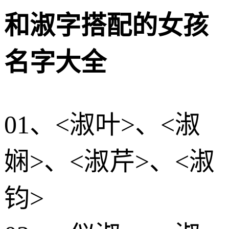
和淑字搭配的女孩
名字大全
01、<淑叶>、<淑
娴>、<淑芹>、<淑
钧>