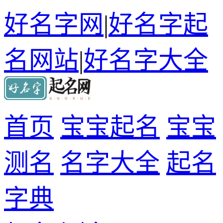
好名字网
|
好名字起
名网站
|
好名字大全
首页
宝宝起名
宝宝
测名
名字大全
起名
字典