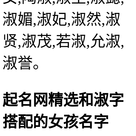
淑媚,淑妃,淑然,淑
贤,淑茂,若淑,允淑,
淑誉。
起名网精选和淑字
搭配的女孩名字