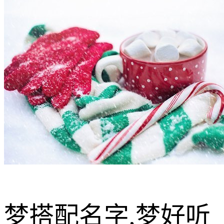
梦搭配名字,梦好听