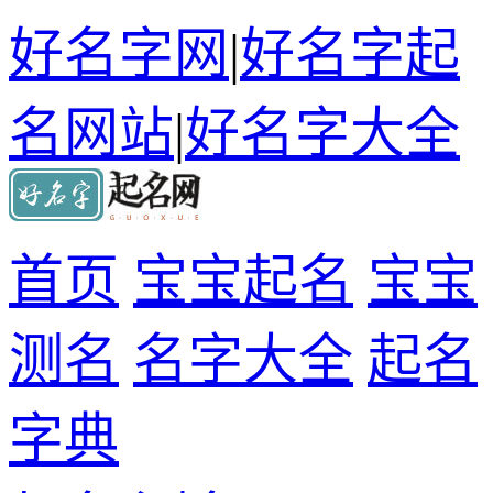
好名字网
|
好名字起
名网站
|
好名字大全
首页
宝宝起名
宝宝
测名
名字大全
起名
字典