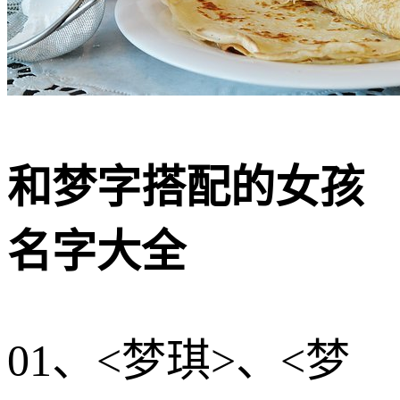
和梦字搭配的女孩
名字大全
01、<梦琪>、<梦