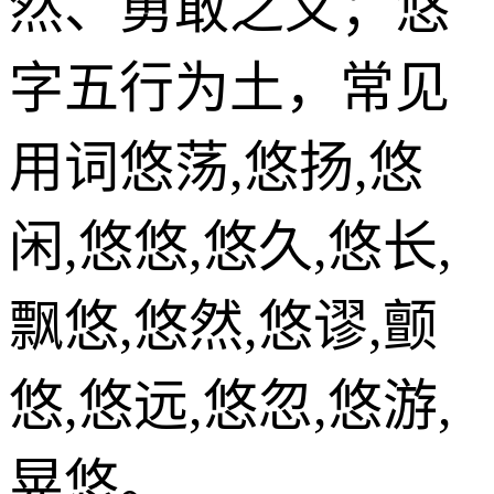
然、勇敢之义；悠
字五行为土，常见
用词悠荡,悠扬,悠
闲,悠悠,悠久,悠长,
飘悠,悠然,悠谬,颤
悠,悠远,悠忽,悠游,
晃悠。