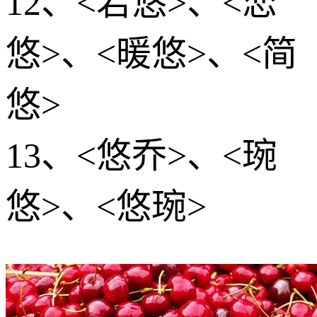
12、<若悠>、<恋
悠>、<暖悠>、<简
悠>
13、<悠乔>、<琬
悠>、<悠琬>