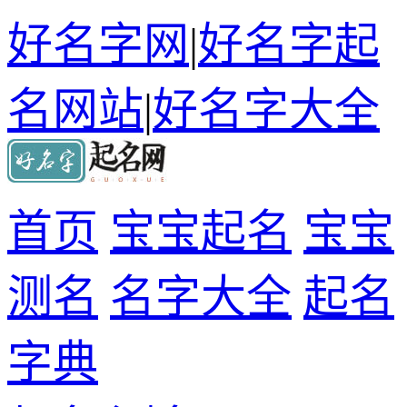
好名字网
|
好名字起
名网站
|
好名字大全
首页
宝宝起名
宝宝
测名
名字大全
起名
字典