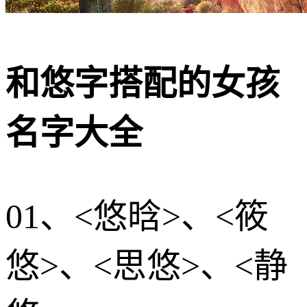
和悠字搭配的女孩
名字大全
01、<悠晗>、<筱
悠>、<思悠>、<静