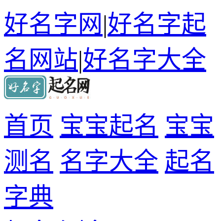
好名字网
|
好名字起
名网站
|
好名字大全
首页
宝宝起名
宝宝
测名
名字大全
起名
字典