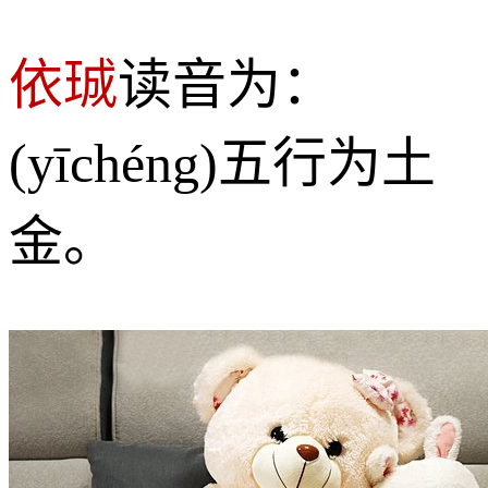
依珹
读音为：
(yīchéng)五行为土
金。