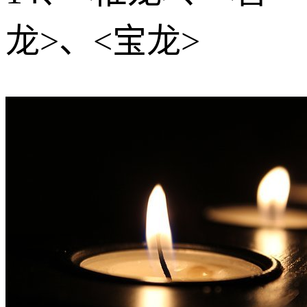
龙>、<宝龙>