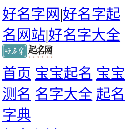
好名字网
|
好名字起
名网站
|
好名字大全
首页
宝宝起名
宝宝
测名
名字大全
起名
字典