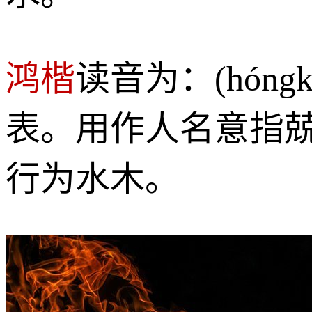
鸿楷
读音为：(hón
表。用作人名意指
行为水木。