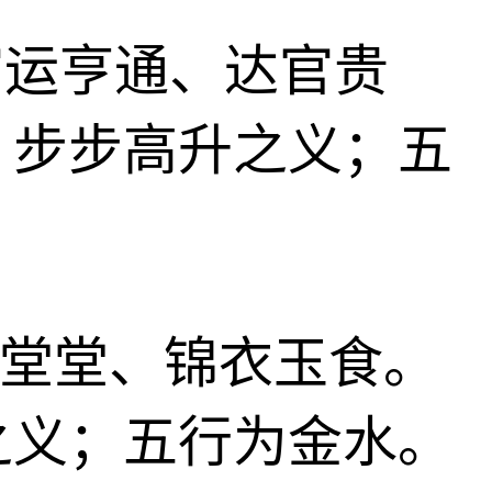
、官运亨通、达官贵
、步步高升之义；五
仪表堂堂、锦衣玉食。
之义；五行为金水。