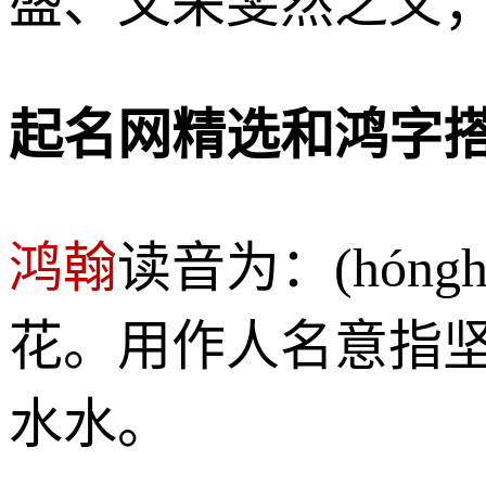
盛、文采斐然之义
起名网精选和鸿字
鸿翰
读音为：(hón
花。用作人名意指
水水。