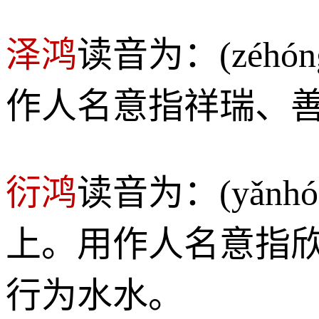
泽鸿
读音为：(zéh
作人名意指祥瑞、
衍鸿
读音为：(yǎn
上。用作人名意指
行为水水。