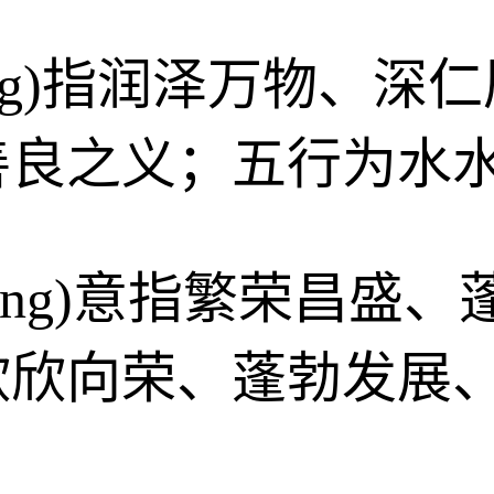
óng)指润泽万物、
善良之义；五行为水
hóng)意指繁荣昌盛
欣欣向荣、蓬勃发展