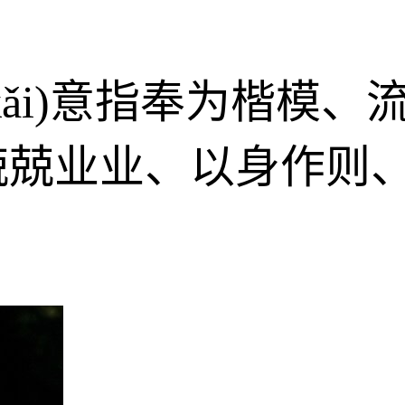
gkǎi)意指奉为楷模
兢兢业业、以身作则