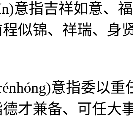
glín)意指吉祥如意
前程似锦、祥瑞、身
、rénhóng)意指委
指德才兼备、可任大