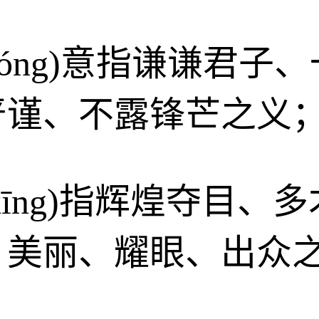
nhóng)意指谦谦君
严谨、不露锋芒之义
gxīng)指辉煌夺目
、美丽、耀眼、出众