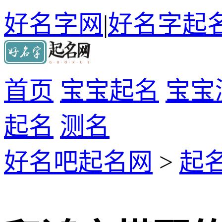
好名字网
|
好名字起
首页
宝宝起名
宝宝
起名
测名
好名吧起名网
>
起