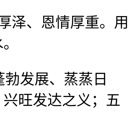
深仁厚泽、恩情厚重。用
水。
、蓬勃发展、蒸蒸日
、兴旺发达之义；五