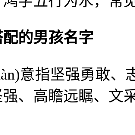
；鸿字五行为水，常
搭配的男孩名字
ghàn)意指坚强勇敢
坚强、高瞻远瞩、文