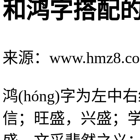
和鸿字搭配
来源：www.hmz8.c
鸿(hóng)字为
信；旺盛，兴盛；