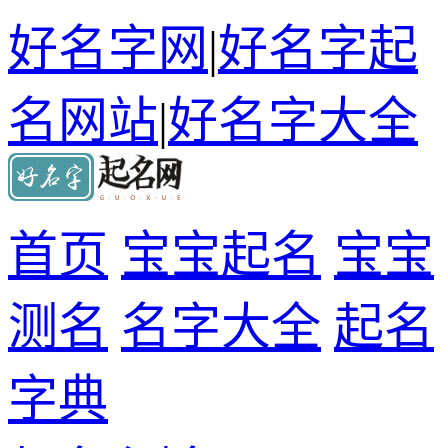
好名字网
|
好名字起
名网站
|
好名字大全
首页
宝宝起名
宝宝
测名
名字大全
起名
字典