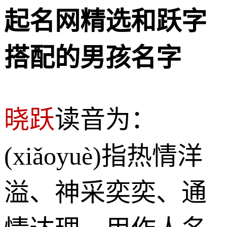
起名网精选和跃字
搭配的男孩名字
晓跃
读音为：
(xiǎoyuè)指热情洋
溢、神采奕奕、通