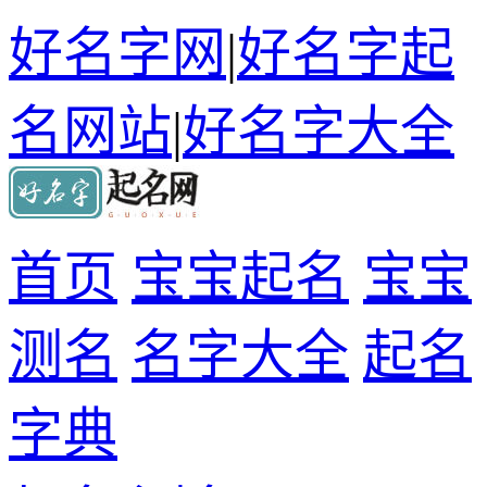
好名字网
|
好名字起
名网站
|
好名字大全
首页
宝宝起名
宝宝
测名
名字大全
起名
字典