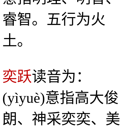
睿智。五行为火
土。
奕跃
读音为：
(yìyuè)意指高大俊
朗、神采奕奕、美