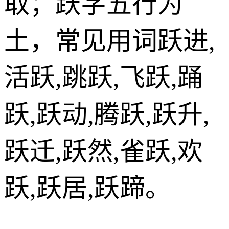
取；跃字五行为
土，常见用词跃进,
活跃,跳跃,飞跃,踊
跃,跃动,腾跃,跃升,
跃迁,跃然,雀跃,欢
跃,跃居,跃蹄。