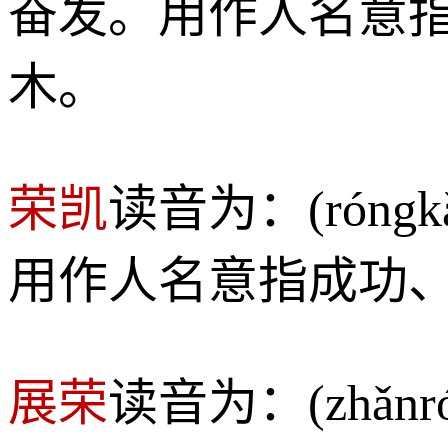
奋发。用作人名意
木。
荣凯
读音为：(rón
用作人名意指成功
展荣
读音为：(zhǎ