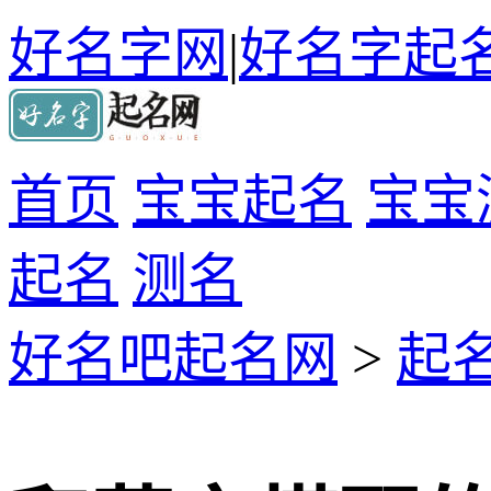
好名字网
|
好名字起
首页
宝宝起名
宝宝
起名
测名
好名吧起名网
>
起