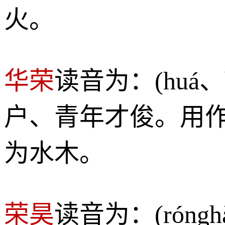
火。
华荣
读音为：(huá、
户、青年才俊。用
为水木。
荣昊
读音为：(rón