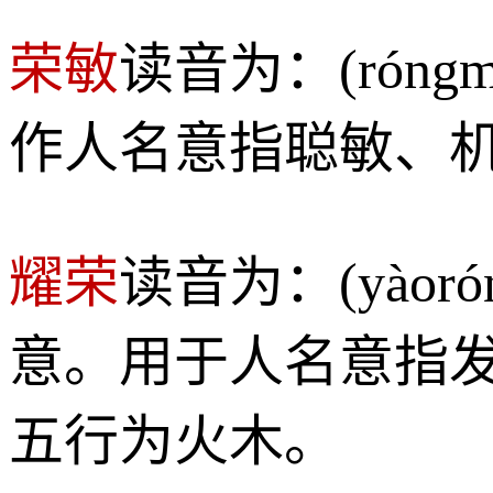
荣敏
读音为：(rón
作人名意指聪敏、
耀荣
读音为：(yào
意。用于人名意指
五行为火木。