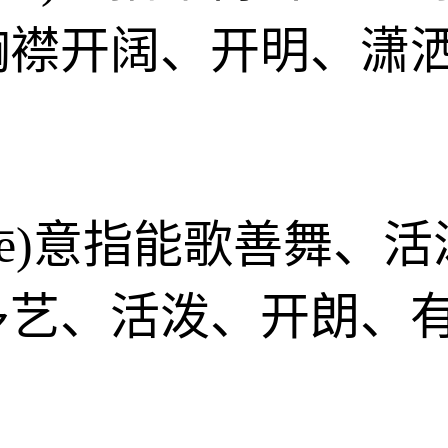
胸襟开阔、开明、潇
ggē)意指能歌善舞
多艺、活泼、开朗、