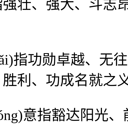
指强壮、强大、斗志
gkǎi)指功勋卓越、
、胜利、功成名就之
nróng)意指豁达阳