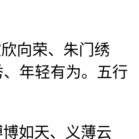
寓指欣欣向荣、朱门绣
秀、年轻有为。五行
、溥博如天、义薄云