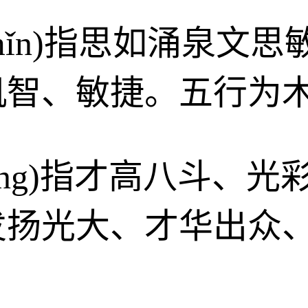
gmǐn)指思如涌泉
机智、敏捷。五行为
róng)指才高八斗、
发扬光大、才华出众