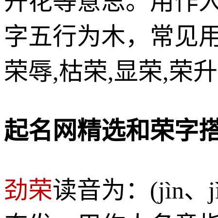
开花等意思。用作
字五行为木，常见用词
荣辱,枯荣,显荣,荣升
起名网精选和荣字
劲荣
读音为：(jìn、