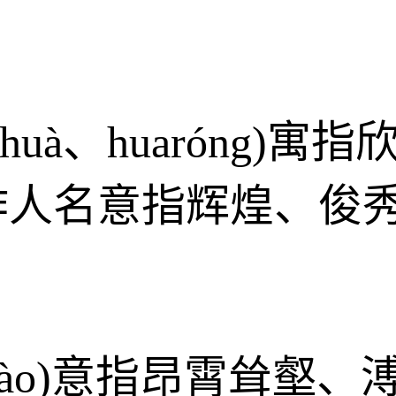
huà、huaróng)
作人名意指辉煌、俊
ghào)意指昂霄耸壑