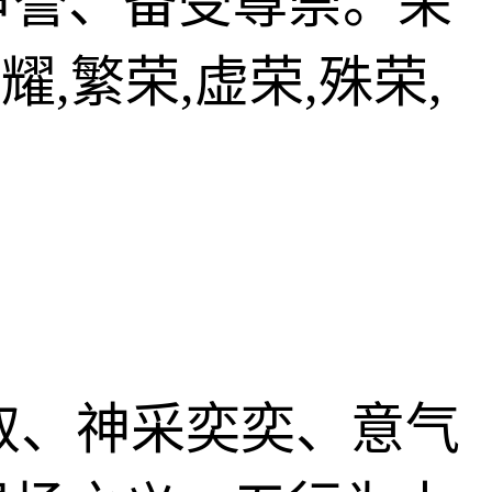
声誉、备受尊崇。荣
,繁荣,虚荣,殊荣,
拼搏进取、神采奕奕、意气