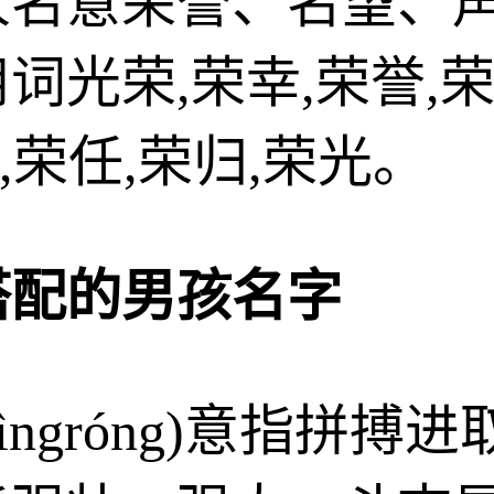
人名意荣誉、名望、
光荣,荣幸,荣誉,荣耀
,荣任,荣归,荣光。
搭配的男孩名字
jìngróng)意指