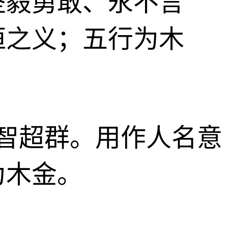
、坚毅勇敢、永不言
恒之义；五行为木
、才智超群。用作人名意
为木金。