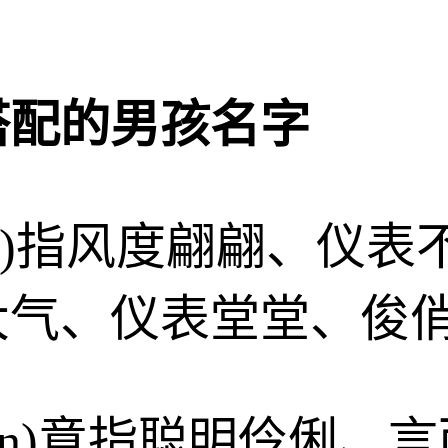
搭配的男孩名字
oyǔ)指风度翩翩、仪
大气、仪表堂堂、俊
yán)意指聪明伶俐