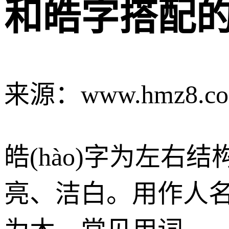
和皓字搭配
来源：www.hmz8.c
皓(hào)字为左
亮、洁白。用作人