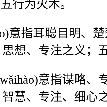
o)五行为火木。
hào)意指耳聪目明
、思想、专注之义；
、wǎihào)意指谋
、智慧、专注、细心