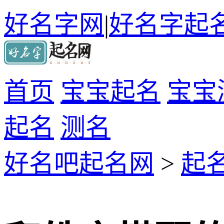
好名字网
|
好名字起
首页
宝宝起名
宝宝
起名
测名
好名吧起名网
>
起