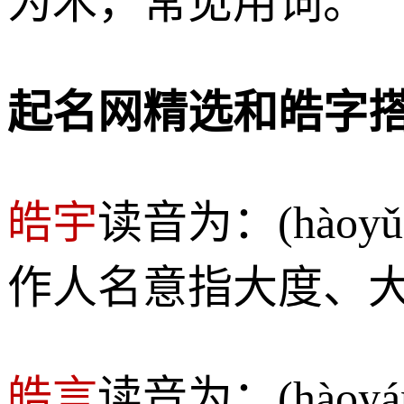
为木，常见用词。
起名网精选和皓字
皓宇
读音为：(hà
作人名意指大度、
皓言
读音为：(hào