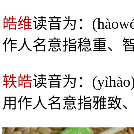
皓维
读音为：(hào
作人名意指稳重、
轶皓
读音为：(yì
用作人名意指雅致