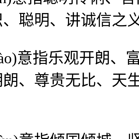
识、聪明、讲诚信之
ghào)意指乐观开朗
明朗、尊贵无比、天