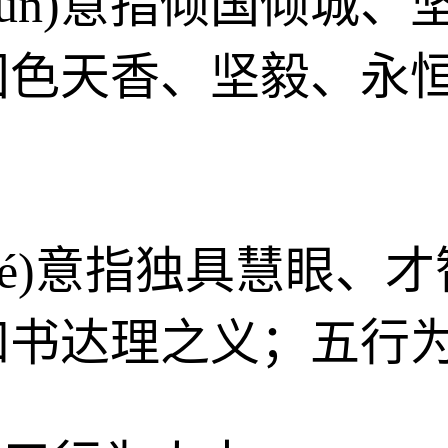
shùn)意指倾国倾城
国色天香、坚毅、永
zhé)意指独具慧眼
知书达理之义；五行