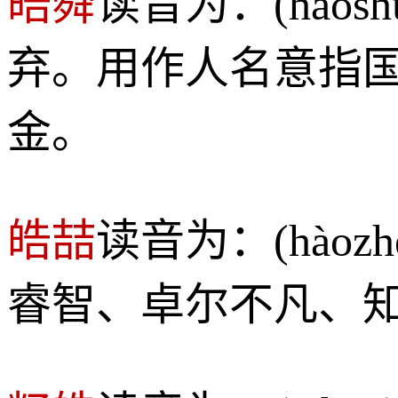
皓舜
读音为：(hào
弃。用作人名意指
金。
皓喆
读音为：(hào
睿智、卓尔不凡、