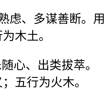
深思熟虑、多谋善断。用
行为木土。
喜乐随心、出类拔萃。
义；五行为火木。