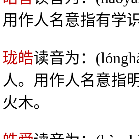
用作人名意指有学
珑皓
读音为：(lón
人。用作人名意指
火木。