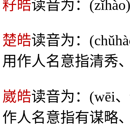
籽皓
读音为：(zǐhà
楚皓
读音为：(chǔ
用作人名意指清秀
崴皓
读音为：(wēi
作人名意指有谋略