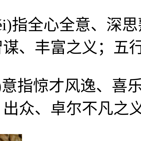
wéi)指全心全意、
智谋、丰富之义；五
hào)意指惊才风逸、
、出众、卓尔不凡之