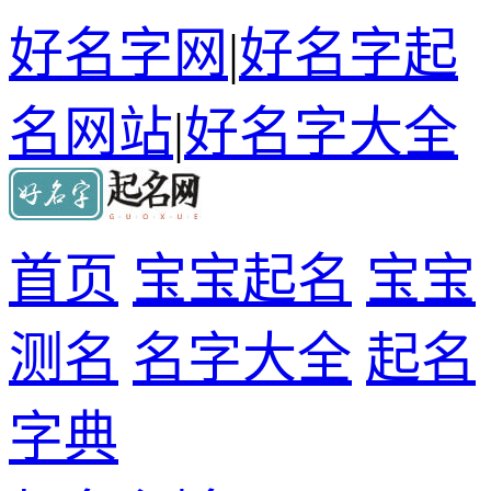
好名字网
|
好名字起
名网站
|
好名字大全
首页
宝宝起名
宝宝
测名
名字大全
起名
字典