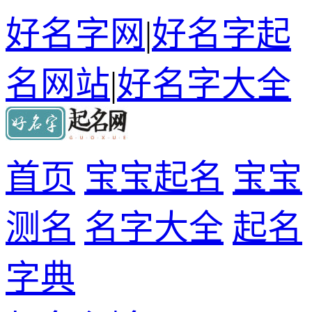
好名字网
|
好名字起
名网站
|
好名字大全
首页
宝宝起名
宝宝
测名
名字大全
起名
字典