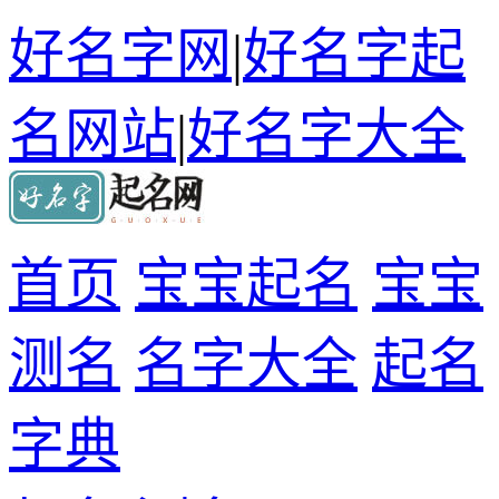
好名字网
|
好名字起
名网站
|
好名字大全
首页
宝宝起名
宝宝
测名
名字大全
起名
字典