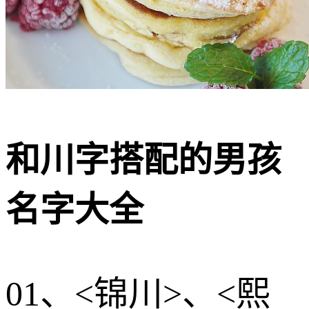
和川字搭配的男孩
名字大全
01、<锦川>、<熙