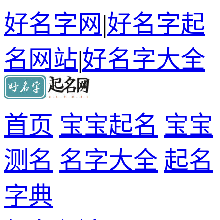
好名字网
|
好名字起
名网站
|
好名字大全
首页
宝宝起名
宝宝
测名
名字大全
起名
字典