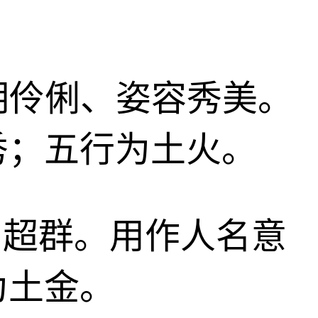
聪明伶俐、姿容秀美。
秀；五行为土火。
才智超群。用作人名意
为土金。