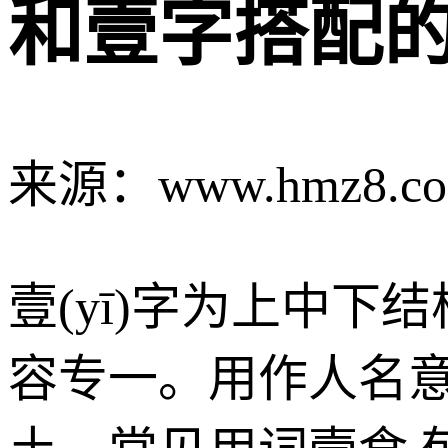
和壹字搭配
来源：www.hmz8.c
壹(yī)字为上中
容专一。用作人名