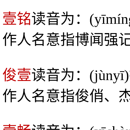
壹铭
读音为：(yīm
作人名意指博闻强
俊壹
读音为：(jùn
作人名意指俊俏、