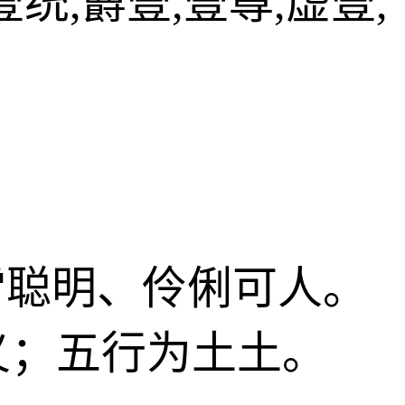
统,欝壹,壹尊,虚壹,
冰雪聪明、伶俐可人。
义；五行为土土。