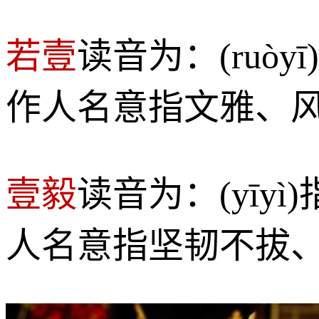
若壹
读音为：(ruò
作人名意指文雅、
壹毅
读音为：(yī
人名意指坚韧不拔