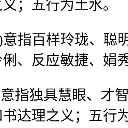
之义；五行为土水。
íng)意指百样玲珑、
伶俐、反应敏捷、娟
zhé)意指独具慧眼、
知书达理之义；五行