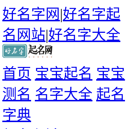
好名字网
|
好名字起
名网站
|
好名字大全
首页
宝宝起名
宝宝
测名
名字大全
起名
字典