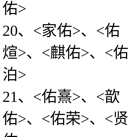
佑>
20、<家佑>、<佑
煊>、<麒佑>、<佑
泊>
21、<佑熹>、<歆
佑>、<佑荣>、<贤