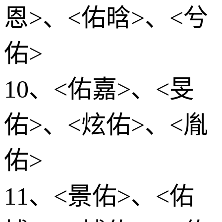
恩>、<佑晗>、<兮
佑>
10、<佑嘉>、<旻
佑>、<炫佑>、<胤
佑>
11、<景佑>、<佑