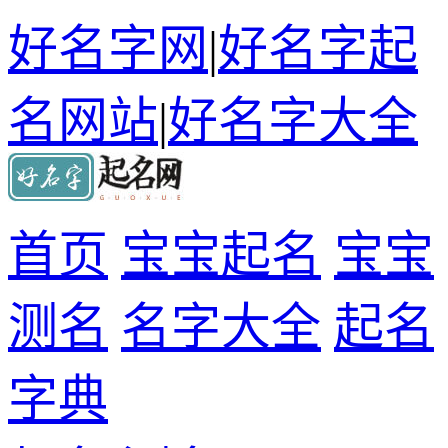
好名字网
|
好名字起
名网站
|
好名字大全
首页
宝宝起名
宝宝
测名
名字大全
起名
字典