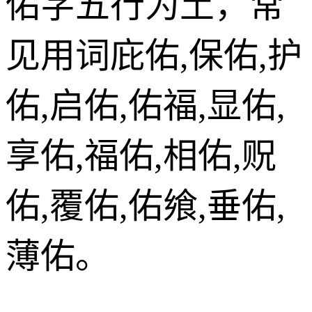
佑字五行为土，常
见用词庇佑,保佑,护
佑,启佑,佑福,显佑,
享佑,福佑,相佑,贶
佑,覆佑,佑飨,垂佑,
薄佑。