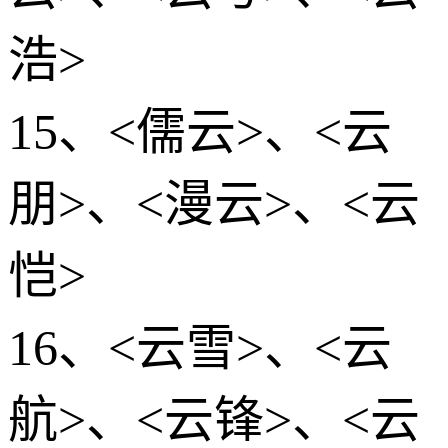
浩>
15、<儒云>、<云
朋>、<漫云>、<云
恺>
16、<云雪>、<云
航>、<云锋>、<云