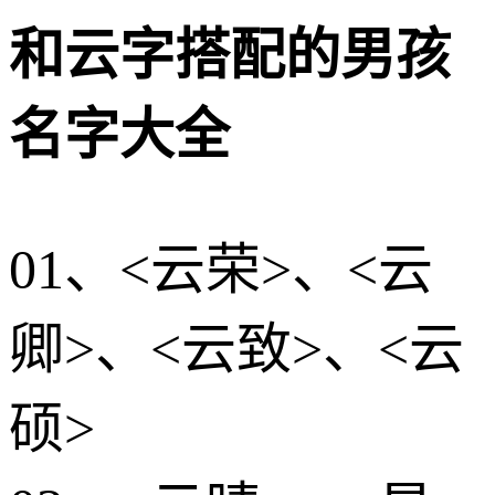
和云字搭配的男孩
名字大全
01、<云荣>、<云
卿>、<云致>、<云
硕>