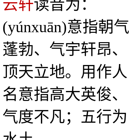
云轩
读音为：
(yúnxuān)意指朝气
蓬勃、气宇轩昂、
顶天立地。用作人
名意指高大英俊、
气度不凡；五行为
水土。