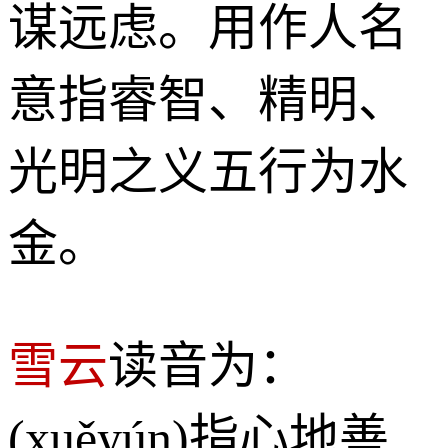
谋远虑。用作人名
意指睿智、精明、
光明之义五行为水
金。
雪云
读音为：
(xuěyún)指心地善