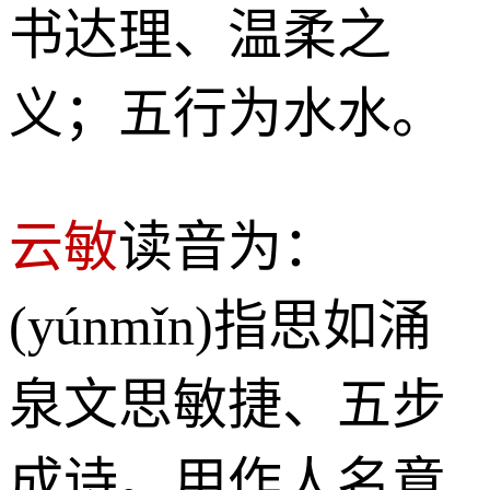
书达理、温柔之
义；五行为水水。
云敏
读音为：
(yúnmǐn)指思如涌
泉文思敏捷、五步
成诗。用作人名意