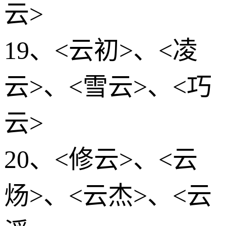
云>
19、<云初>、<凌
云>、<雪云>、<巧
云>
20、<修云>、<云
炀>、<云杰>、<云