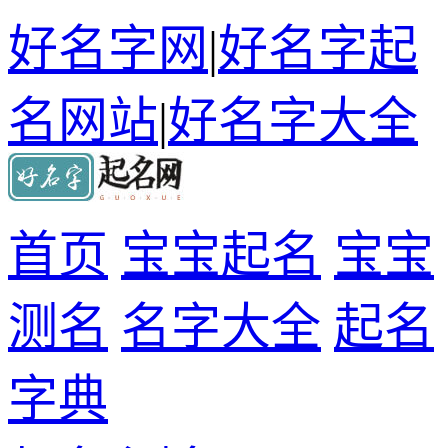
好名字网
|
好名字起
名网站
|
好名字大全
首页
宝宝起名
宝宝
测名
名字大全
起名
字典