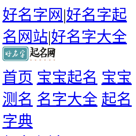
好名字网
|
好名字起
名网站
|
好名字大全
首页
宝宝起名
宝宝
测名
名字大全
起名
字典