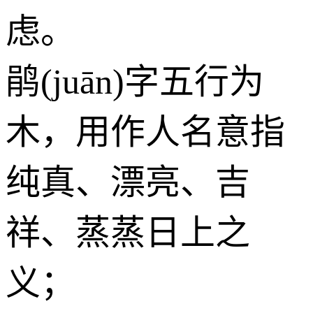
虑。
鹃(juān)字五行为
木
，用作人名意指
纯真、漂亮、吉
祥、蒸蒸日上之
义；