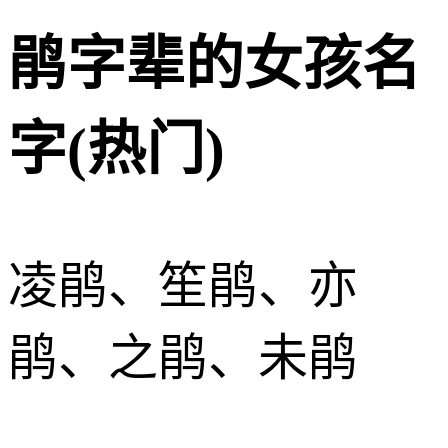
鹃字辈的女孩名
字(热门)
凌鹃、笙鹃、亦
鹃、之鹃、未鹃