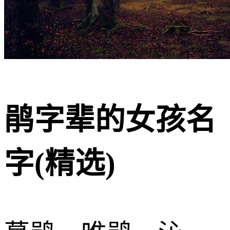
鹃字辈的女孩名
字(精选)