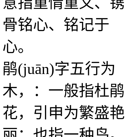
意指重情重义、镌
骨铭心、铭记于
心。
鹃(juān)字五行为
木
，：一般指杜鹃
花，引申为繁盛艳
丽；也指一种鸟。