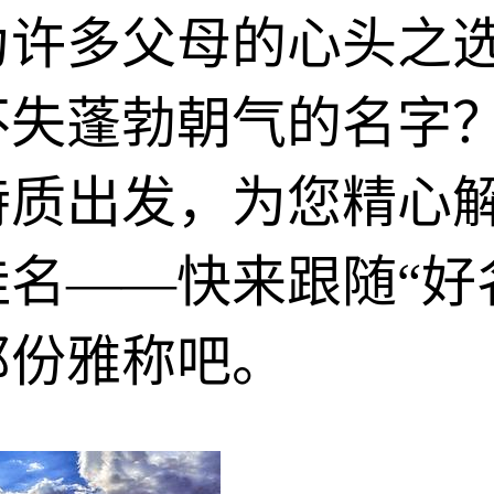
为许多父母的心头之
失蓬勃朝气的名字？
特质出发，为您精心
名——快来跟随“好
那份雅称吧。