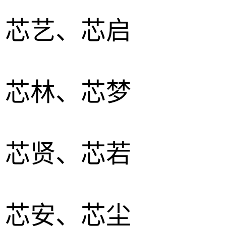
、芯艺、芯启
、芯林、芯梦
、芯贤、芯若
、芯安、芯尘