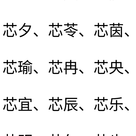
芯夕、芯苓、芯茵
芯瑜、芯冉、芯央
芯宜、芯辰、芯乐