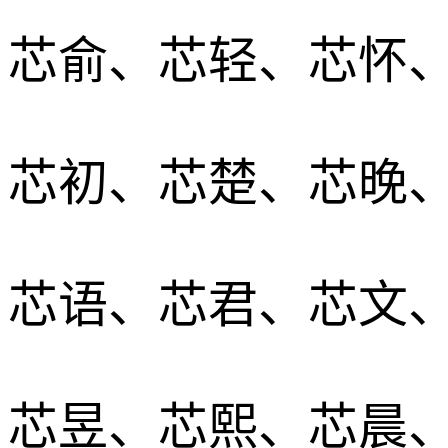
芯俞、芯轻、芯怀
芯初、芯楚、芯晚
芯语、芯君、芯文
芯昱、芯熙、芯晨