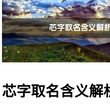
芯字取名含义解析