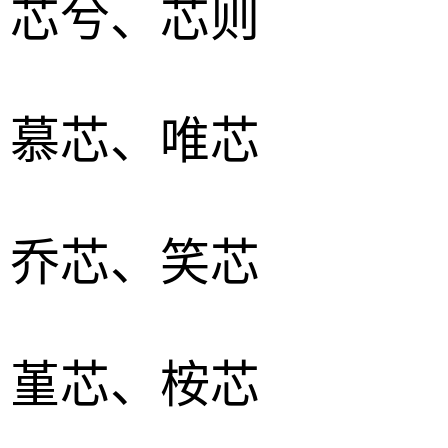
、芯兮、芯则
、慕芯、唯芯
、乔芯、笑芯
、堇芯、桉芯