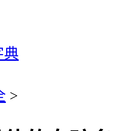
字典
全
>