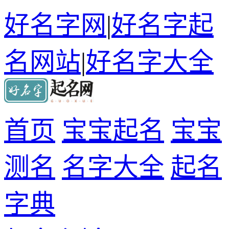
好名字网
|
好名字起
名网站
|
好名字大全
首页
宝宝起名
宝宝
测名
名字大全
起名
字典