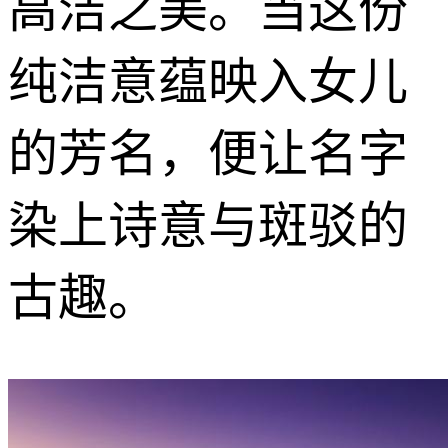
高洁之美。当这份
纯洁意蕴映入女儿
的芳名，便让名字
染上诗意与斑驳的
古趣。