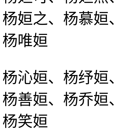
杨姮之、杨慕姮、
杨唯姮
杨沁姮、杨纾姮、
杨善姮、杨乔姮、
杨笑姮