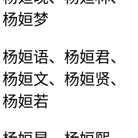
杨姮梦
杨姮语、杨姮君、
杨姮文、杨姮贤、
杨姮若