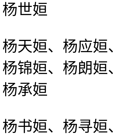
杨世姮
杨天姮、杨应姮、
杨锦姮、杨朗姮、
杨承姮
杨书姮、杨寻姮、