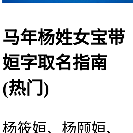
马年杨姓女宝带
姮字取名指南
(热门)
杨筱姮、杨颐姮、