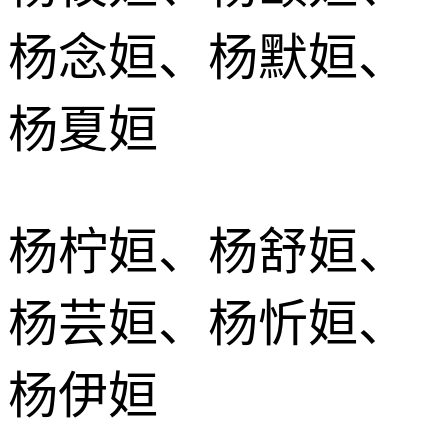
杨念姮、杨默姮、
杨夏姮
杨柠姮、杨舒姮、
杨芸姮、杨忻姮、
杨伊姮