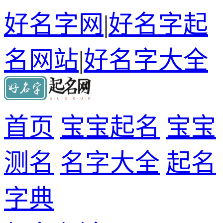
好名字网
|
好名字起
名网站
|
好名字大全
首页
宝宝起名
宝宝
测名
名字大全
起名
字典