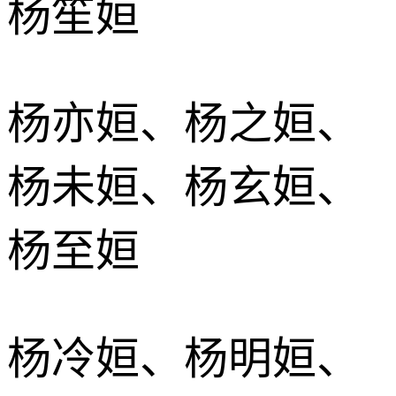
杨笙姮
杨亦姮、杨之姮、
杨未姮、杨玄姮、
杨至姮
杨冷姮、杨明姮、