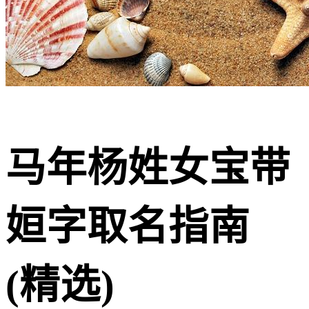
马年杨姓女宝带
姮字取名指南
(精选)