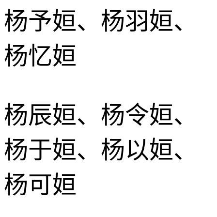
杨予姮、杨羽姮、
杨忆姮
杨辰姮、杨令姮、
杨于姮、杨以姮、
杨可姮