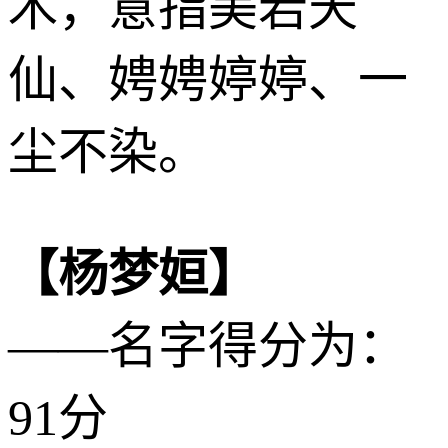
木
，意指美若天
仙、娉娉婷婷、一
尘不染。
【杨梦姮】
——名字得分为：
91分