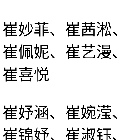
崔妙菲、崔茜淞、
崔佩妮、崔艺漫、
崔喜悦
崔妤涵、崔婉滢、
崔锦妤、崔淑钰、