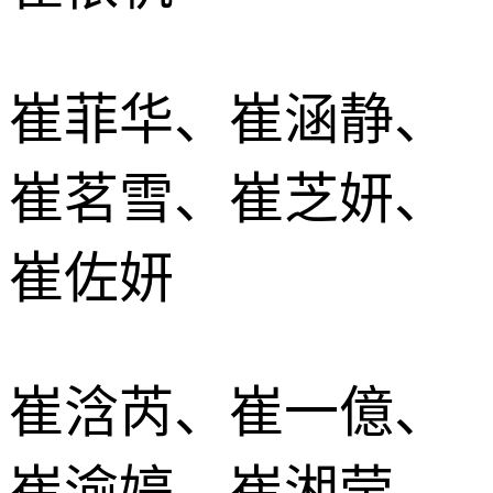
崔菲华、崔涵静、
崔茗雪、崔芝妍、
崔佐妍
崔浛芮、崔一億、
崔渝婷、崔湘莹、