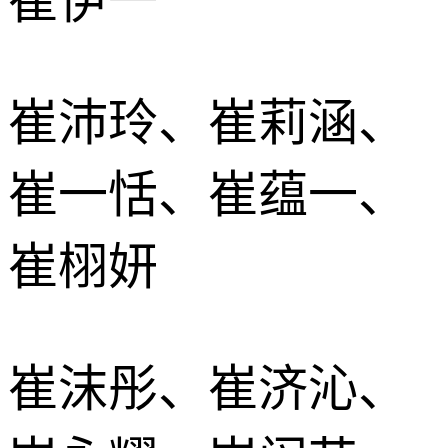
崔伊一
崔沛玲、崔莉涵、
崔一恬、崔蕴一、
崔栩妍
崔沫彤、崔济沁、