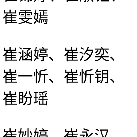
崔雯嫣
崔涵婷、崔汐奕、
崔一忻、崔忻钥、
崔盼瑶
崔妙婷、崔永汉、