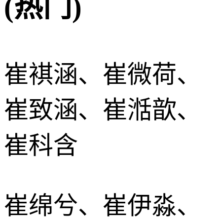
(热门)
崔褀涵、崔微荷、
崔致涵、崔湉歆、
崔科含
崔绵兮、崔伊淼、