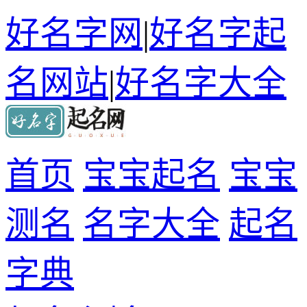
好名字网
|
好名字起
名网站
|
好名字大全
首页
宝宝起名
宝宝
测名
名字大全
起名
字典