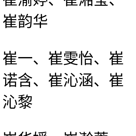
崔韵华
崔一、崔雯怡、崔
诺含、崔沁涵、崔
沁黎