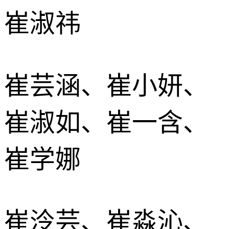
崔淑祎
崔芸涵、崔小妍、
崔淑如、崔一含、
崔学娜
崔泠芸、崔淼沁、