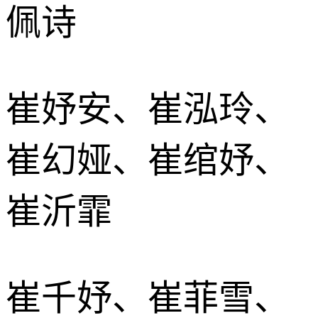
佩诗
崔妤安、崔泓玲、
崔幻娅、崔绾妤、
崔沂霏
崔千妤、崔菲雪、