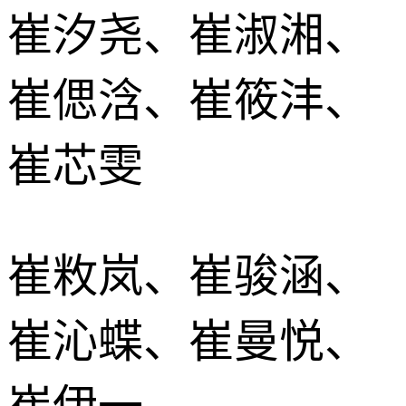
崔汐尧、崔淑湘、
崔偲浛、崔筱沣、
崔芯雯
崔敉岚、崔骏涵、
崔沁蝶、崔曼悦、