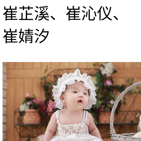
崔芷溪、崔沁仪、
崔婧汐