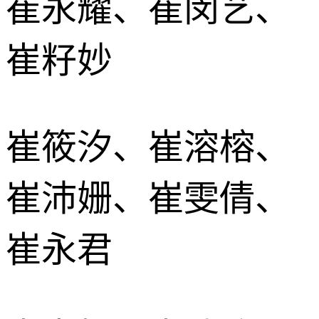
崔永耀、崔闵艺、
崔籽妙
崔筱汐、崔溶榕、
崔沛姗、崔雯倩、
崔永君