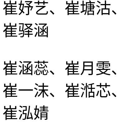
崔妤艺、崔塘沽、
崔驿涵
崔涵蕊、崔月雯、
崔一沫、崔湉芯、
崔泓婧