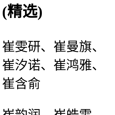
(精选)
崔雯研、崔曼旗、
崔汐诺、崔鸿雅、
崔含俞
崔韵润、崔皓雯、