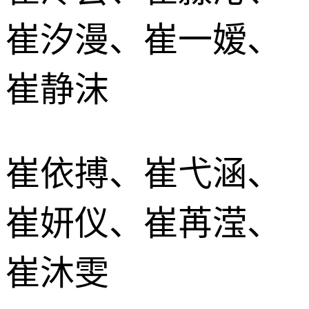
崔汐漫、崔一嫒、
崔静沫
崔依搏、崔弋涵、
崔妍仪、崔苒滢、
崔沐雯