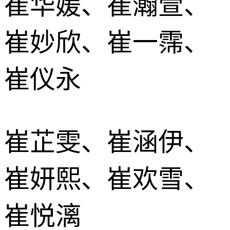
崔华媛、崔瀚萱、
崔妙欣、崔一霈、
崔仪永
崔芷雯、崔涵伊、
崔妍熙、崔欢雪、
崔悦漓