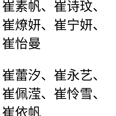
崔素帆、崔诗玟、
崔燎妍、崔宁妍、
崔怡曼
崔蕾汐、崔永艺、
崔佩滢、崔怜雪、
崔依帆