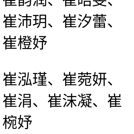
崔沛玥、崔汐蕾、
崔橙妤
崔泓瑾、崔菀妍、
崔涓、崔沫凝、崔
椀妤