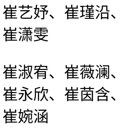
崔艺妤、崔瑾沿、
崔潇雯
崔淑宥、崔薇澜、
崔永欣、崔茵含、
崔婉涵