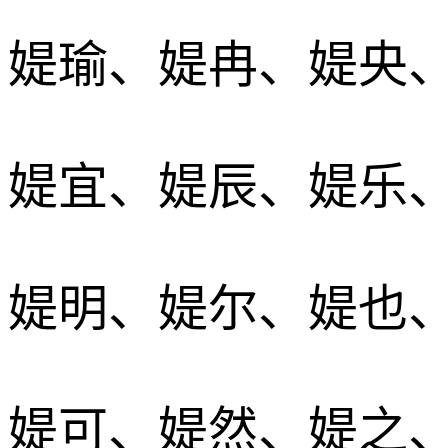
媞瑜、媞冉、媞央
媞宜、媞辰、媞乐
媞明、媞尔、媞也
媞可、媞然、媞之