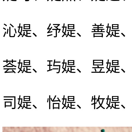
沁媞、纾媞、善媞
荟媞、玙媞、昱媞
司媞、怡媞、牧媞