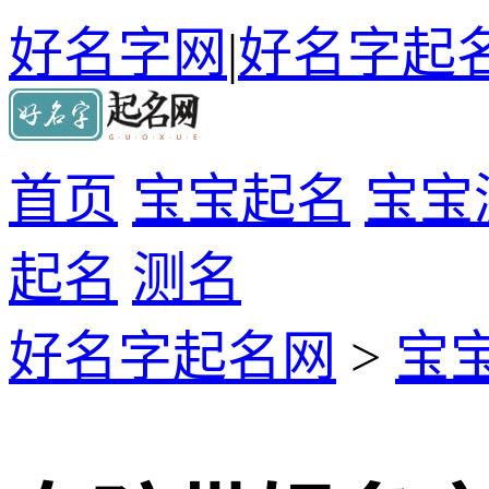
好名字网
|
好名字起
首页
宝宝起名
宝宝
起名
测名
好名字起名网
>
宝