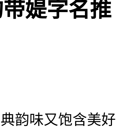
的带媞字名推
古典韵味又饱含美好