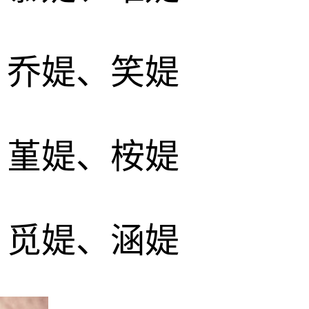
、乔媞、笑媞
、堇媞、桉媞
、觅媞、涵媞