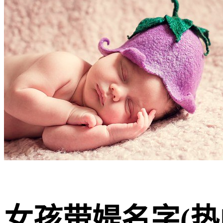
女孩带媞名字(热