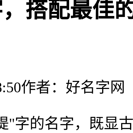
字，搭配最佳
:50
作者：好名字网
媞"字的名字，既显