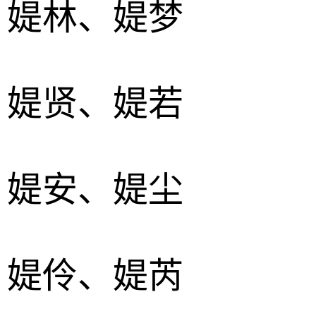
、媞林、媞梦
、媞贤、媞若
、媞安、媞尘
、媞伶、媞芮