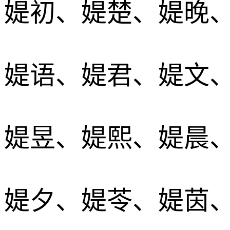
媞初、媞楚、媞晚
媞语、媞君、媞文
媞昱、媞熙、媞晨
媞夕、媞苓、媞茵