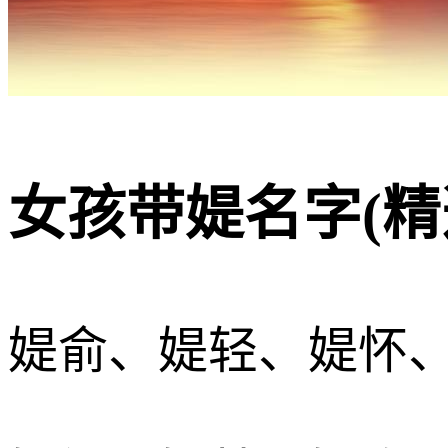
女孩带媞名字(精
媞俞、媞轻、媞怀