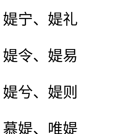
、媞宁、媞礼
、媞令、媞易
、媞兮、媞则
、慕媞、唯媞