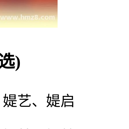
选)
、媞艺、媞启