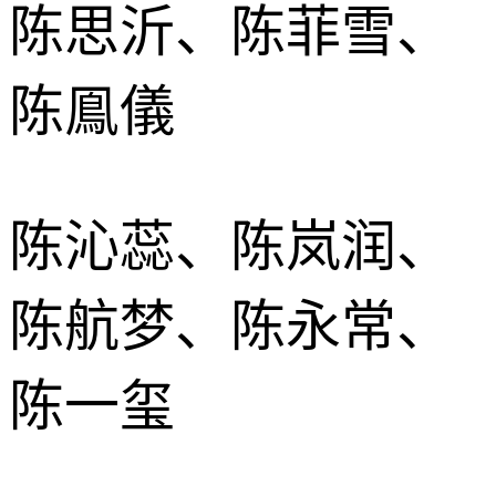
陈思沂、陈菲雪、
陈鳯儀
陈沁蕊、陈岚润、
陈航梦、陈永常、
陈一玺