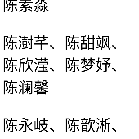
陈素淼
陈澍芊、陈甜飒、
陈欣滢、陈梦妤、
陈澜馨
陈永岐、陈歆淅、