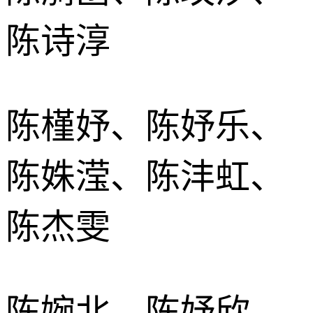
陈诗淳
陈槿妤、陈妤乐、
陈姝滢、陈沣虹、
陈杰雯
陈婉北、陈妤欣、