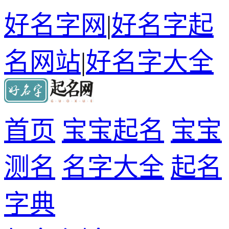
好名字网
|
好名字起
名网站
|
好名字大全
首页
宝宝起名
宝宝
测名
名字大全
起名
字典