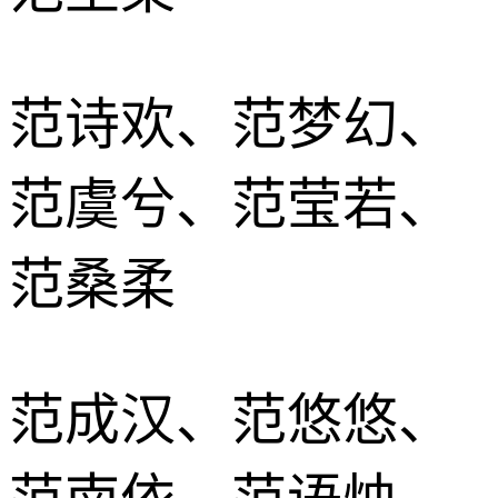
范诗欢、范梦幻、
范虞兮、范莹若、
范桑柔
范成汉、范悠悠、