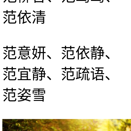
范依清
范意妍、范依静、
范宜静、范疏语、
范姿雪