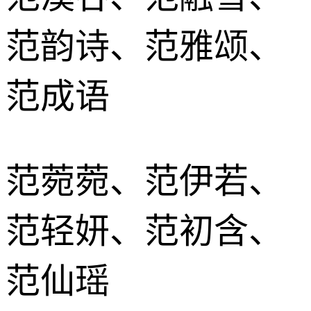
范韵诗、范雅颂、
范成语
范菀菀、范伊若、
范轻妍、范初含、
范仙瑶