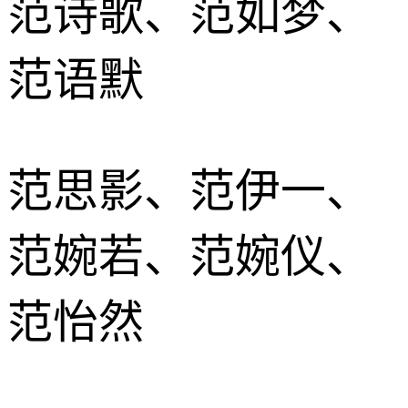
范诗歌、范如梦、
范语默
范思影、范伊一、
范婉若、范婉仪、
范怡然