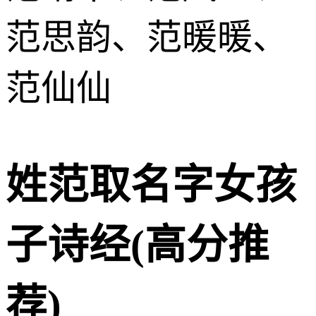
范思韵、范暖暖、
范仙仙
姓范取名字女孩
子诗经(高分推
荐)