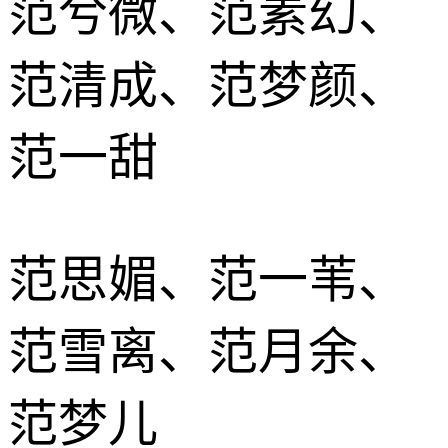
范兮微、范素幻、
范清成、范梦颜、
范一甜
范思媚、范一苇、
范雪离、范月余、
范梦儿