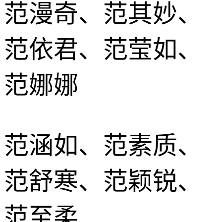
范漫奇、范其妙、
范依君、范莹如、
范娜娜
范涵如、范素质、
范舒寒、范颖锐、
范至柔