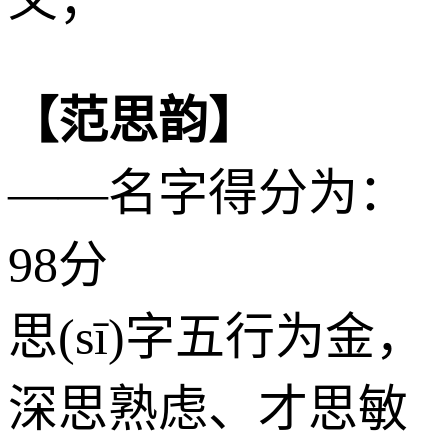
【范思韵】
——名字得分为：
98分
思(sī)字五行为
金
，
深思熟虑、才思敏