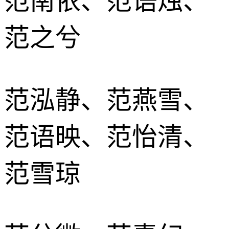
范南依、范语烛、
范之兮
范泓静、范燕雪、
范语映、范怡清、
范雪琼