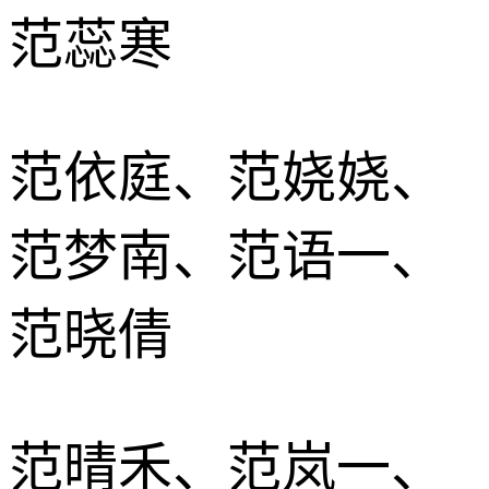
范蕊寒
范依庭、范娆娆、
范梦南、范语一、
范晓倩
范晴禾、范岚一、