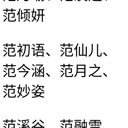
范倾妍
范初语、范仙儿、
范今涵、范月之、
范妙姿
范溪谷、范融雪、