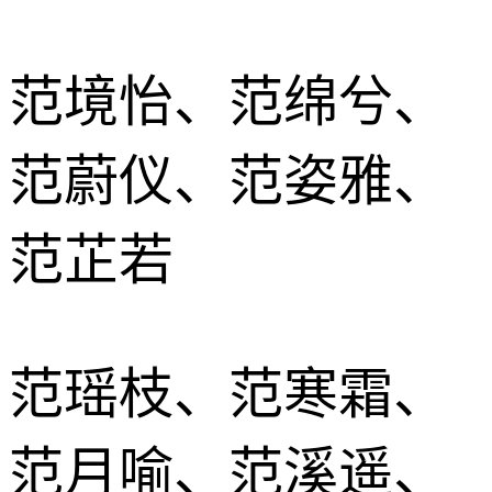
范境怡、范绵兮、
范蔚仪、范姿雅、
范芷若
范瑶枝、范寒霜、
范月喻、范溪遥、