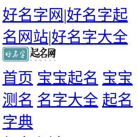
好名字网
|
好名字起
名网站
|
好名字大全
首页
宝宝起名
宝宝
测名
名字大全
起名
字典