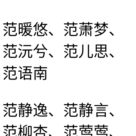
范暖悠、范萧梦、
范沅兮、范儿思、
范语南
范静逸、范静言、
范柳杏、范莺莺、