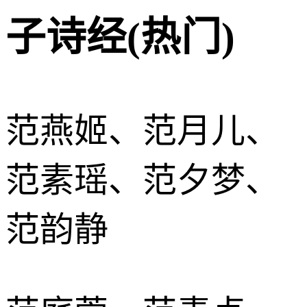
子诗经(热门)
范燕姬、范月儿、
范素瑶、范夕梦、
范韵静