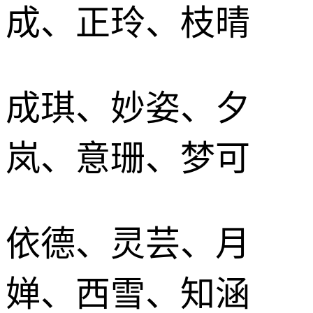
成、正玲、枝晴
成琪、妙姿、夕
岚、意珊、梦可
依德、灵芸、月
婵、西雪、知涵