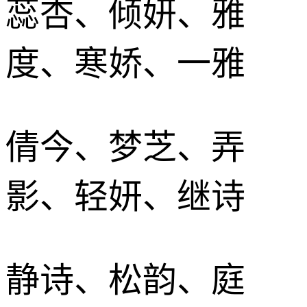
蕊杏、倾妍、雅
度、寒娇、一雅
倩今、梦芝、弄
影、轻妍、继诗
静诗、松韵、庭