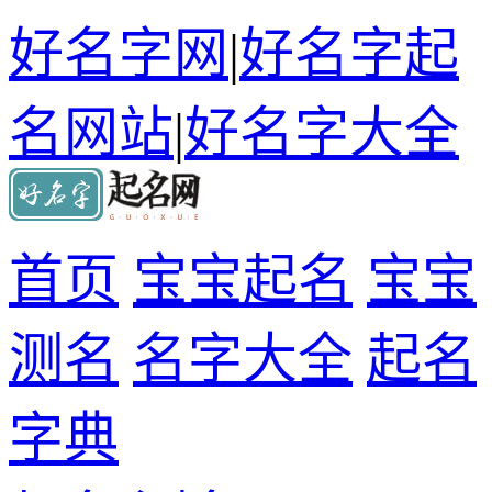
好名字网
|
好名字起
名网站
|
好名字大全
首页
宝宝起名
宝宝
测名
名字大全
起名
字典