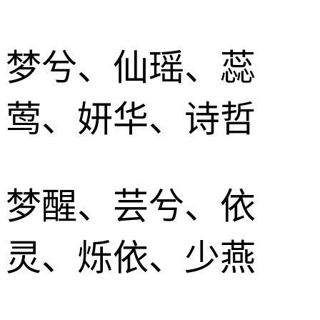
梦兮、仙瑶、蕊
莺、妍华、诗哲
梦醒、芸兮、依
灵、烁依、少燕