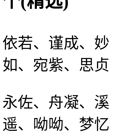
个(精选)
依若、谨成、妙
如、宛紫、思贞
永佐、舟凝、溪
遥、呦呦、梦忆