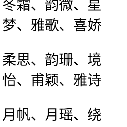
冬霜、韵微、星
梦、雅歌、喜娇
柔思、韵珊、境
怡、甫颖、雅诗
月帆、月瑶、绕