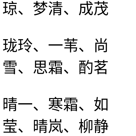
琼、梦清、成茂
珑玲、一苇、尚
雪、思霜、酌茗
晴一、寒霜、如
莹、晴岚、柳静