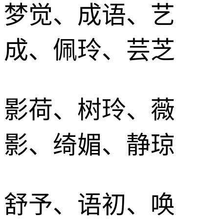
梦觉、成语、艺
成、佩玲、芸芝
影荷、树玲、薇
影、绮媚、静琼
舒予、语初、唤