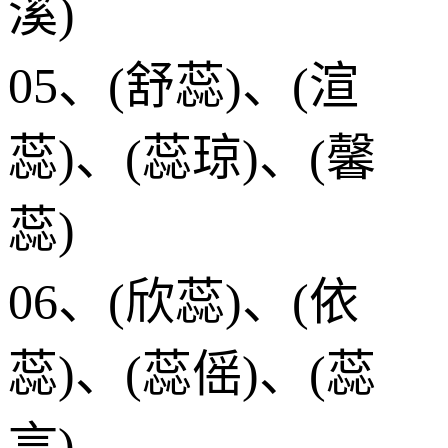
溪)
05、(舒蕊)、(渲
蕊)、(蕊琼)、(馨
蕊)
06、(欣蕊)、(依
蕊)、(蕊傜)、(蕊
言)