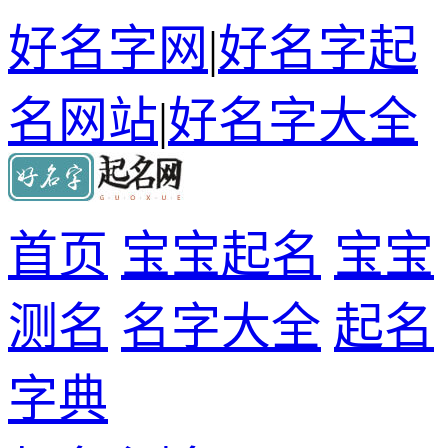
好名字网
|
好名字起
名网站
|
好名字大全
首页
宝宝起名
宝宝
测名
名字大全
起名
字典