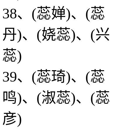
38、(蕊婵)、(蕊
丹)、(娆蕊)、(兴
蕊)
39、(蕊琦)、(蕊
鸣)、(淑蕊)、(蕊
彦)