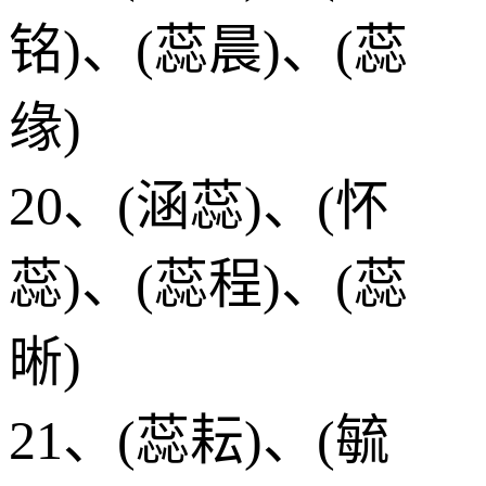
铭)、(蕊晨)、(蕊
缘)
20、(涵蕊)、(怀
蕊)、(蕊程)、(蕊
晰)
21、(蕊耘)、(毓