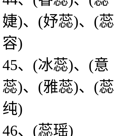
婕)、(妤蕊)、(蕊
容)
45、(冰蕊)、(意
蕊)、(雅蕊)、(蕊
纯)
46、(蕊瑶)