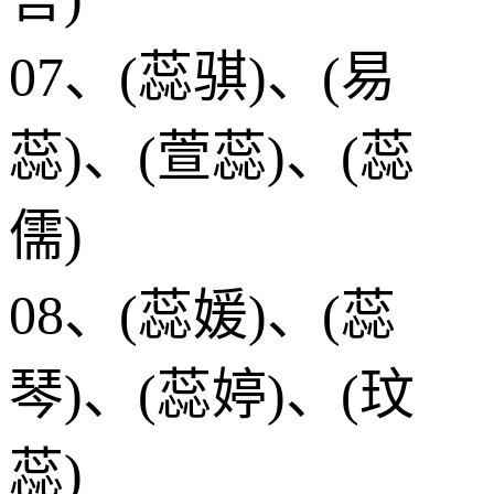
07、(蕊骐)、(易
蕊)、(萱蕊)、(蕊
儒)
08、(蕊媛)、(蕊
琴)、(蕊婷)、(玟
蕊)