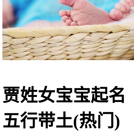
贾姓女宝宝起名
五行带土(热门)