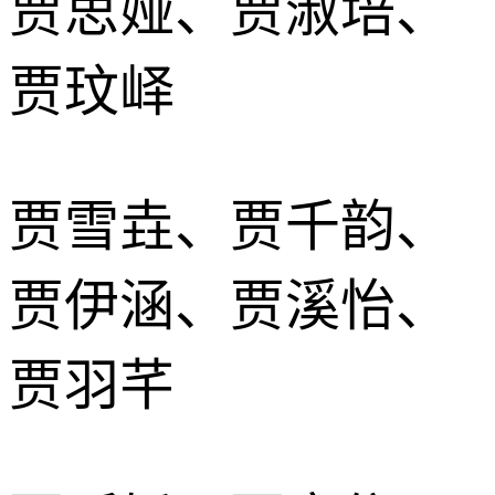
贾思娅、贾淑培、
贾玟峄
贾雪垚、贾千韵、
贾伊涵、贾溪怡、
贾羽芊