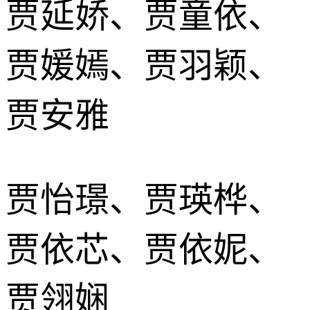
贾延娇、贾童依、
贾媛嫣、贾羽颖、
贾安雅
贾怡璟、贾瑛桦、
贾依芯、贾依妮、
贾翎娴