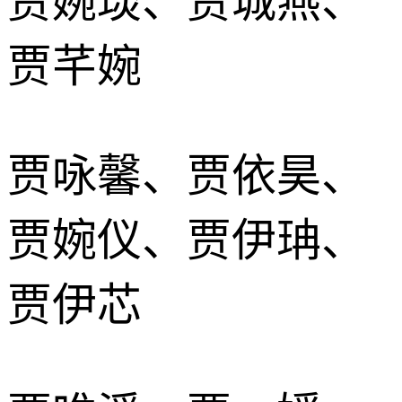
贾婉琰、贾城燕、
贾芊婉
贾咏馨、贾依昊、
贾婉仪、贾伊珃、
贾伊芯