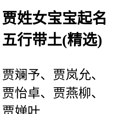
贾姓女宝宝起名
五行带土(精选)
贾斓予、贾岚允、
贾怡卓、贾燕柳、
贾婵叶