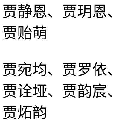
贾静恩、贾玥恩、
贾贻萌
贾宛均、贾罗依、
贾诠垭、贾韵宸、
贾炻韵