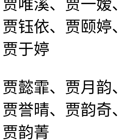
贾唯溪、贾一嫒、
贾钰依、贾颐婷、
贾于婷
贾懿霏、贾月韵、
贾誉晴、贾韵奇、
贾韵菁