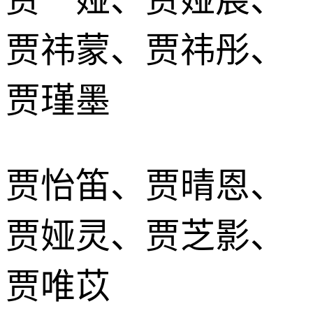
贾祎蒙、贾祎彤、
贾瑾墨
贾怡笛、贾晴恩、
贾娅灵、贾芝影、
贾唯苡