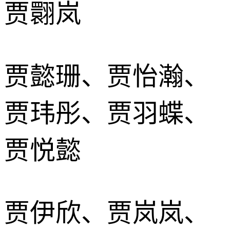
贾翾岚
贾懿珊、贾怡瀚、
贾玮彤、贾羽蝶、
贾悦懿
贾伊欣、贾岚岚、