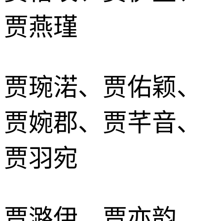
贾燕瑾
贾琬渃、贾佑颖、
贾婉郡、贾芊音、
贾羽宛
贾潞伊、贾亦韵、