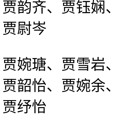
贾韵齐、贾钰娴、
贾尉岑
贾婉瑭、贾雪岩、
贾韶怡、贾婉余、
贾纾怡