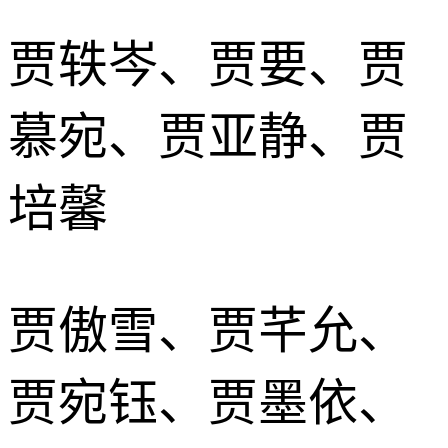
贾轶岑、贾要、贾
慕宛、贾亚静、贾
培馨
贾傲雪、贾芊允、
贾宛钰、贾墨依、