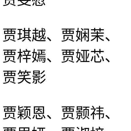
贾琪越、贾娴茉、
贾梓嫣、贾娅芯、
贾笑影
贾颖恩、贾颢祎、