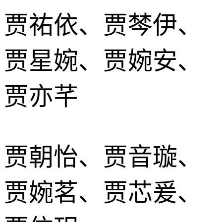
贾祐依、贾棽伊、
贾星婉、贾婉安、
贾亦芊
贾朝怡、贾音璇、
贾婉茗、贾芯爰、