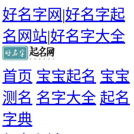
好名字网
|
好名字起
名网站
|
好名字大全
首页
宝宝起名
宝宝
测名
名字大全
起名
字典