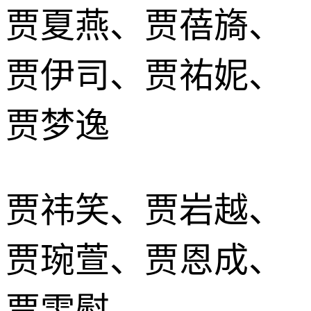
贾夏燕、贾蓓旖、
贾伊司、贾祐妮、
贾梦逸
贾祎笑、贾岩越、
贾琬萱、贾恩成、
贾雯慰