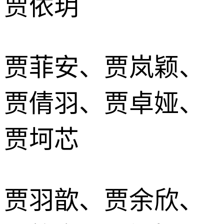
贾依玥
贾菲安、贾岚颖、
贾倩羽、贾卓娅、
贾坷芯
贾羽歆、贾余欣、