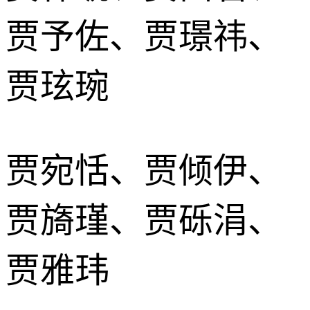
贾予佐、贾璟祎、
贾玹琬
贾宛恬、贾倾伊、
贾旖瑾、贾砾涓、
贾雅玮