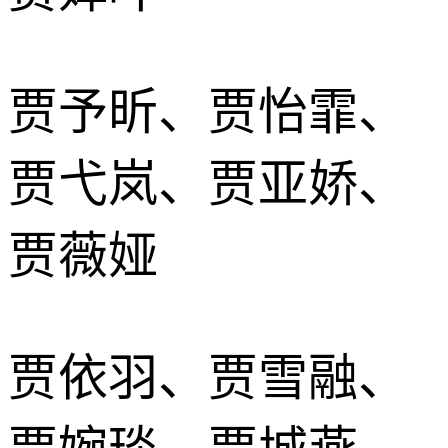
贾予昕、贾怡霏、
贾弋岚、贾亚娇、
贾薇娅
贾依羽、贾雪融、