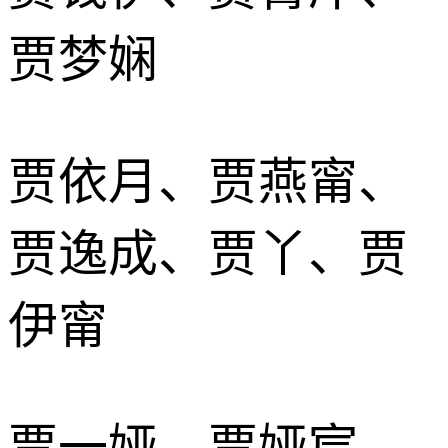
贾梦娴
贾依月、贾燕甯、
贾逸成、贾丫、贾
伊甯
贾一娅、贾娅宸、