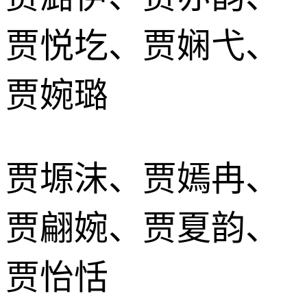
贾悦圪、贾娴弋、
贾婉璐
贾塬沫、贾嫣冉、
贾翩婉、贾夏韵、
贾怡恬