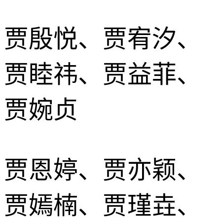
贾殷悦、贾宥汐、
贾睦祎、贾益菲、
贾婉贞
贾恩婷、贾亦颖、
贾嫣楠、贾瑾垚、