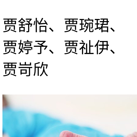
贾舒怡、贾琬珺、
贾婷予、贾祉伊、
贾岢欣