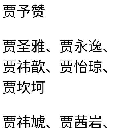
贾予赞
贾圣雅、贾永逸、
贾祎歆、贾怡琼、
贾坎坷
贾祎虓、贾茜岩、