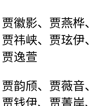
贾徽影、贾燕桦、
贾祎峡、贾玹伊、
贾逸萱
贾韵颀、贾薇音、
贾钱伊、贾菁岸、