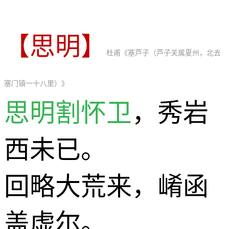
【思明】
杜甫《塞芦子（芦子关属夏州，北去
塞门镇一十八里）》
思明割怀卫
，秀岩
西未已。
回略大荒来，崤函
盖虚尔。