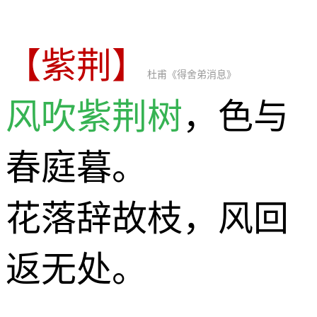
【紫荆】
杜甫《得舍弟消息》
风吹紫荆树
，色与
春庭暮。
花落辞故枝，风回
返无处。