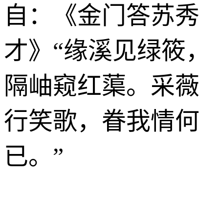
自：《金门答苏秀
才》“缘溪见绿筱，
隔岫窥红蕖。采薇
行笑歌，眷我情何
已。”