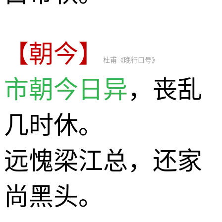
【朝今】
杜甫《晚行口号》
市朝今日异
，丧乱
几时休。
远愧梁江总，还家
尚黑头。