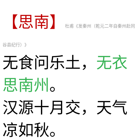
【思南】
杜甫《发秦州（乾元二年自秦州赴同
谷县纪行）》
无食问乐土，
无衣
思南州
。
汉源十月交，天气
凉如秋。