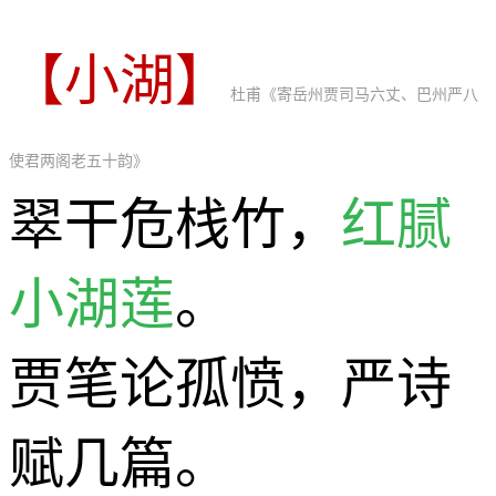
【小湖】
杜甫《寄岳州贾司马六丈、巴州严八
使君两阁老五十韵》
翠干危栈竹，
红腻
小湖莲
。
贾笔论孤愤，严诗
赋几篇。