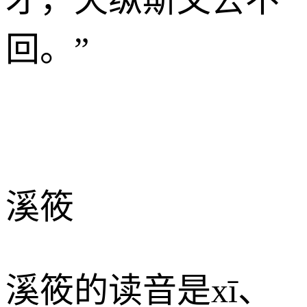
回。”
溪筱
溪筱的读音是xī、