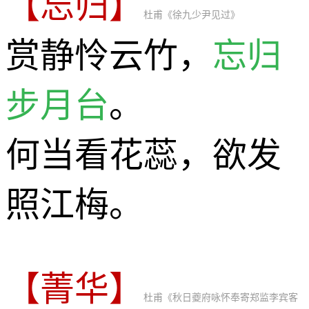
【忘归】
杜甫《徐九少尹见过》
赏静怜云竹，
忘归
步月台
。
何当看花蕊，欲发
照江梅。
【菁华】
杜甫《秋日夔府咏怀奉寄郑监李宾客