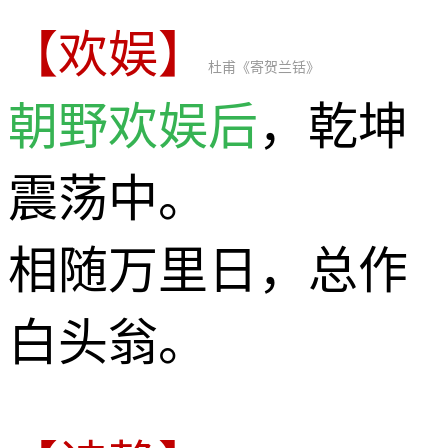
【欢娱】
杜甫《寄贺兰铦》
朝野欢娱后
，乾坤
震荡中。
相随万里日，总作
白头翁。