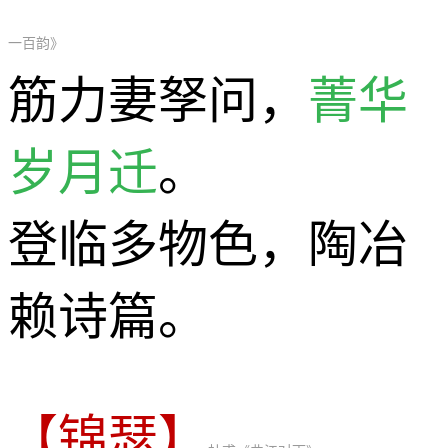
一百韵》
筋力妻孥问，
菁华
岁月迁
。
登临多物色，陶冶
赖诗篇。
【锦瑟】