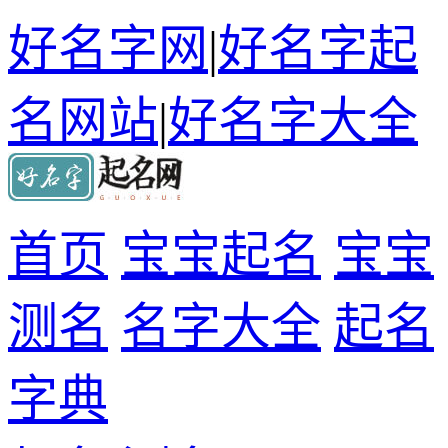
好名字网
|
好名字起
名网站
|
好名字大全
首页
宝宝起名
宝宝
测名
名字大全
起名
字典