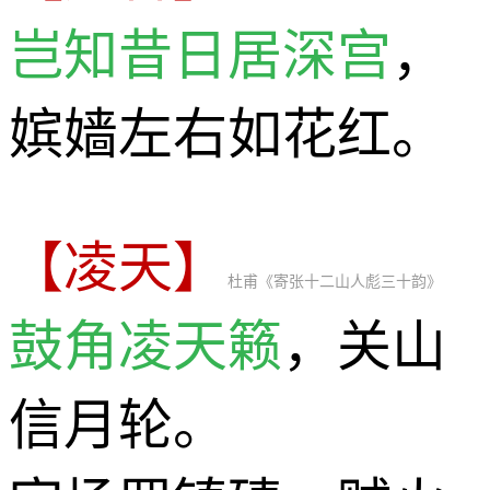
岂知昔日居深宫
，
嫔嫱左右如花红。
【凌天】
杜甫《寄张十二山人彪三十韵》
鼓角凌天籁
，关山
信月轮。