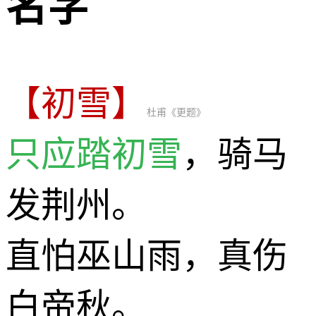
名字
【初雪】
杜甫《更题》
只应踏初雪
，骑马
发荆州。
直怕巫山雨，真伤
白帝秋。