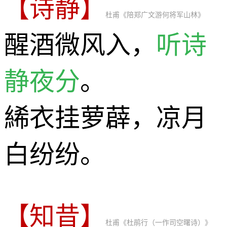
【诗静】
杜甫《陪郑广文游何将军山林》
醒酒微风入，
听诗
静夜分
。
絺衣挂萝薜，凉月
白纷纷。
【知昔】
杜甫《杜鹃行（一作司空曙诗）》