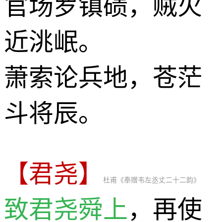
官场罗镇碛，贼火
近洮岷。
萧索论兵地，苍茫
斗将辰。
【君尧】
杜甫《奉赠韦左丞丈二十二韵》
致君尧舜上
，再使