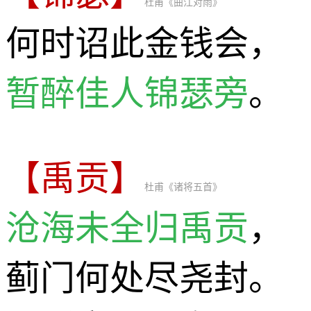
杜甫《曲江对雨》
何时诏此金钱会，
暂醉佳人锦瑟旁
。
【禹贡】
杜甫《诸将五首》
沧海未全归禹贡
，
蓟门何处尽尧封。