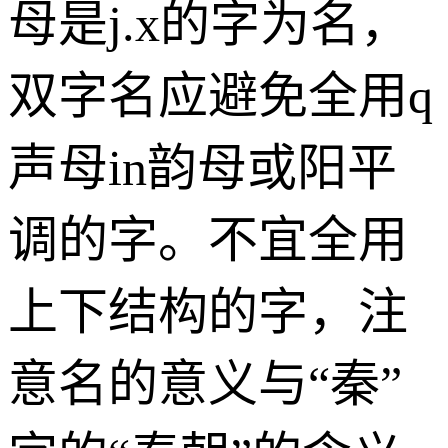
母是j.x的字为名，
双字名应避免全用q
声母in韵母或阳平
调的字。不宜全用
上下结构的字，注
意名的意义与“秦”