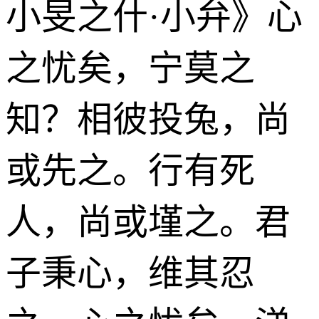
小旻之什·小弁》心
之忧矣，宁莫之
知？相彼投兔，尚
或先之。行有死
人，尚或墐之。君
子秉心，维其忍