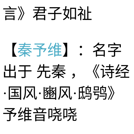
言》君子如祉
【
秦予维
】：名字
出于 先秦 ，《诗经
·国风·豳风·鸱鸮》
予维音哓哓