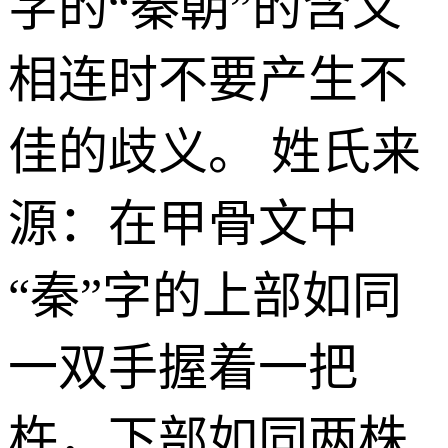
字的“秦朝”的含义
相连时不要产生不
佳的歧义。 姓氏来
源：在甲骨文中
“秦”字的上部如同
一双手握着一把
杵，下部如同两株