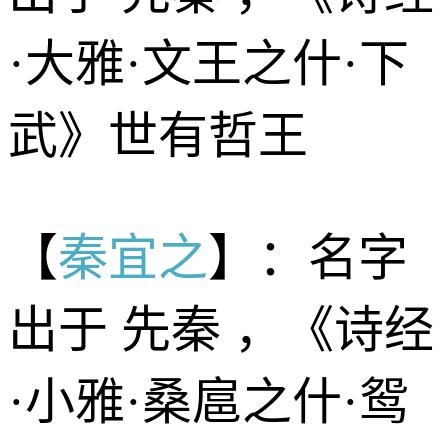
·大雅·文王之什·下
武》世有哲王
【
秦宜之
】：名字
出于 先秦 ，《诗经
·小雅·桑扈之什·鸳