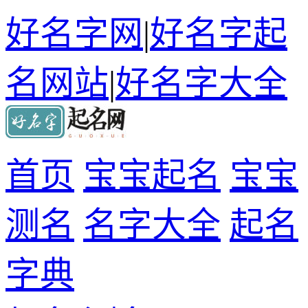
好名字网
|
好名字起
名网站
|
好名字大全
首页
宝宝起名
宝宝
测名
名字大全
起名
字典