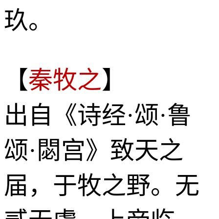
玖。
【
秦牧之
】
出自《诗经·颂·鲁
颂·閟宫》致天之
届，于牧之野。无