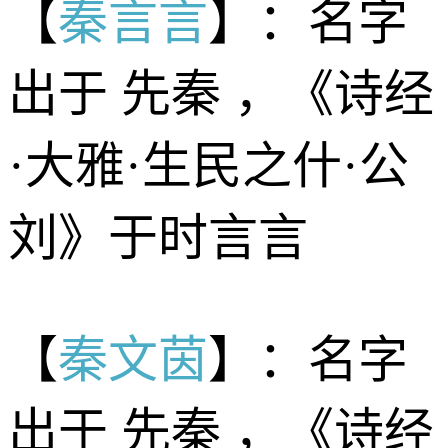
【
秦言言
】：名字
出于 先秦 ，《诗经
·大雅·生民之什·公
刘》于时言言
【
秦文茵
】：名字
出于 先秦 ，《诗经