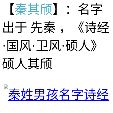
【
秦其颀
】：名字
出于 先秦 ，《诗经
·国风·卫风·硕人》
硕人其颀