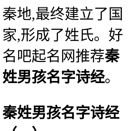
秦地,最终建立了国
家,形成了姓氏。好
名吧起名网推荐
秦
姓男孩名字诗经
。
秦姓男孩名字诗经