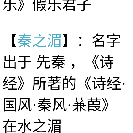
乐》假乐君子
【
秦之湄
】：名字
出于 先秦 ，《诗
经》所著的《诗经·
国风·秦风·蒹葭》
在水之湄