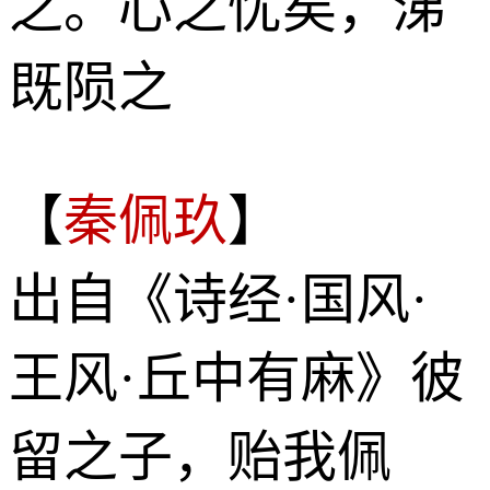
之。心之忧矣，涕
既陨之
【
秦佩玖
】
出自《诗经·国风·
王风·丘中有麻》彼
留之子，贻我佩