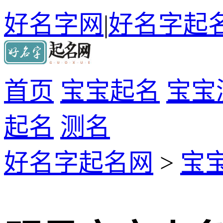
好名字网
|
好名字起
首页
宝宝起名
宝宝
起名
测名
好名字起名网
>
宝