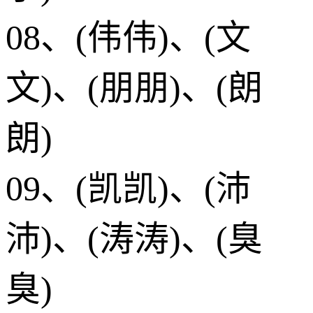
08、(伟伟)、(文
文)、(朋朋)、(朗
朗)
09、(凯凯)、(沛
沛)、(涛涛)、(臭
臭)