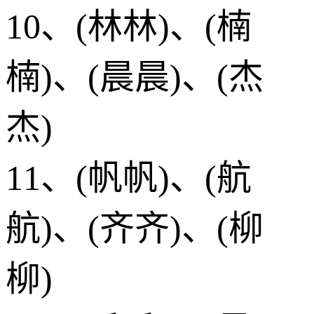
10、(林林)、(楠
楠)、(晨晨)、(杰
杰)
11、(帆帆)、(航
航)、(齐齐)、(柳
柳)