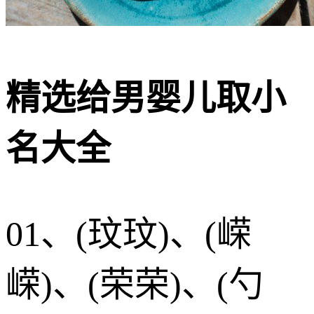
精选给男婴儿取小
名大全
01、(玟玟)、(嵘
嵘)、(荣荣)、(勺