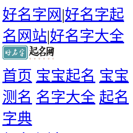
好名字网
|
好名字起
名网站
|
好名字大全
首页
宝宝起名
宝宝
测名
名字大全
起名
字典