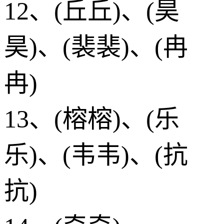
12、(丘丘)、(昊
昊)、(裴裴)、(冉
冉)
13、(榕榕)、(乐
乐)、(韦韦)、(抗
抗)