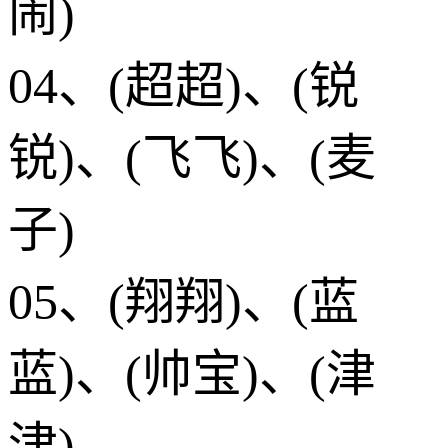
闹)
04、(超超)、(锐
锐)、(飞飞)、(麦
子)
05、(翔翔)、(蓝
蓝)、(帅宝)、(津
津)