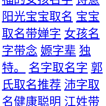
阳光宝宝取名
宝宝
取名带婵字
女孩名
字带念
嫄字辈
独
特。
名字取名字
郭
氏取名推荐
沛字取
名健康聪明
江姓带