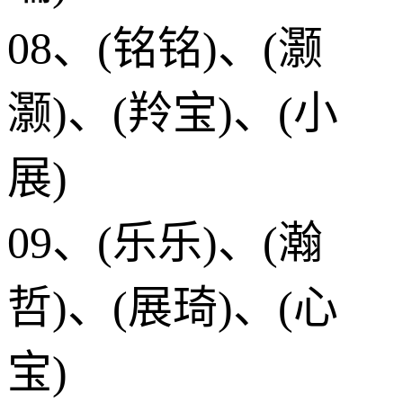
08、(铭铭)、(灏
灏)、(羚宝)、(小
展)
09、(乐乐)、(瀚
哲)、(展琦)、(心
宝)