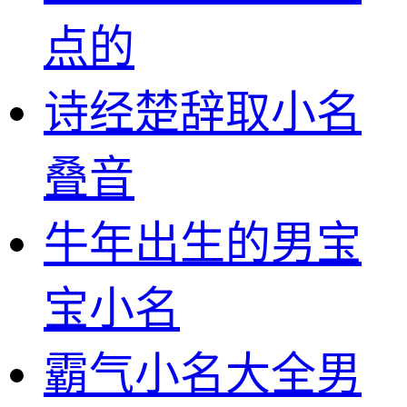
点的
诗经楚辞取小名
叠音
牛年出生的男宝
宝小名
霸气小名大全男