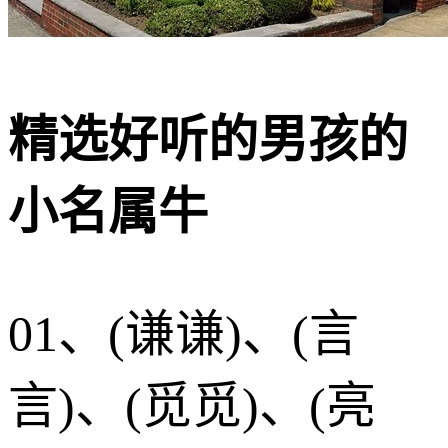
精选好听的男孩的
小名属牛
01、(谦谦)、(言
言)、(觅觅)、(亮