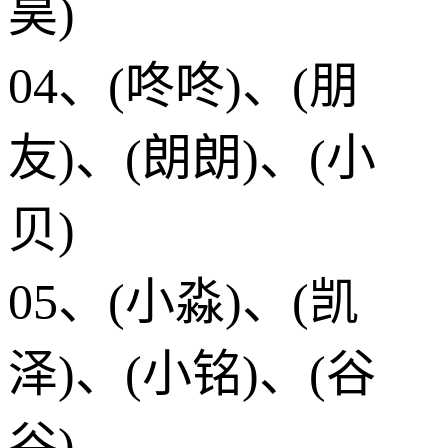
昊)
04、(咚咚)、(朋
友)、(朗朗)、(小
贝)
05、(小淼)、(凯
泽)、(小铭)、(谷
谷)