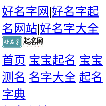
好名字网
|
好名字起
名网站
|
好名字大全
首页
宝宝起名
宝宝
测名
名字大全
起名
字典